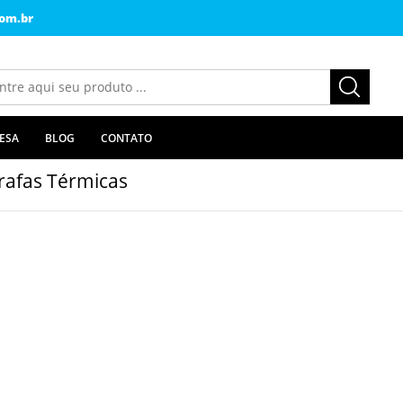
om.br
ESA
BLOG
CONTATO
rafas Térmicas