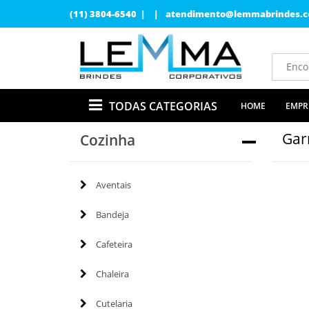
(11) 3804-6540 | |
atendimento@lemmabrindes.c
TODAS CATEGORIAS
HOME
EMPR
Gar
Cozinha
Aventais
Bandeja
Cafeteira
Chaleira
Cutelaria