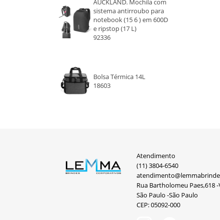
AUCKLAND. Mochila com
sistema antirroubo para
notebook (15 6 ) em 600D
e ripstop (17 L)
92336
Bolsa Térmica 14L
18603
Atendimento
(11) 3804-6540
atendimento@lemmabrinde
Rua Bartholomeu Paes,618 -V
São Paulo -São Paulo
CEP: 05092-000