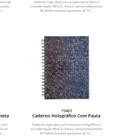
ontendo
Caderno capa dura com acabamento fosco e
autado
encadernação Wire-O. Possui aproximadamente
...
96 folhas brancas pautadas de 75...
15463
neta
Caderno Holográfico Com Pauta
t com
Caderno capa dura com estampa holográfica e
lo da
encadernação Wire-O. Possui aproximadamente
,...
80 folhas brancas pautadas de 75...