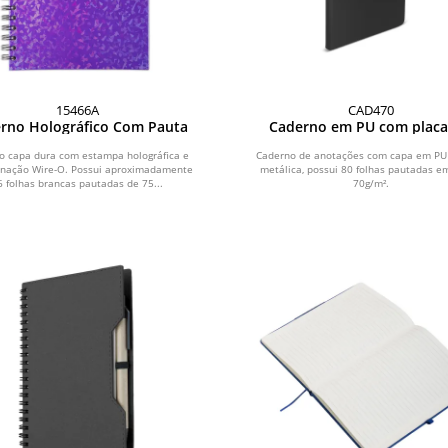
15466A
CAD470
rno Holográfico Com Pauta
Caderno em PU com plac
metal
o capa dura com estampa holográfica e
Caderno de anotações com capa em PU 
nação Wire-O. Possui aproximadamente
metálica, possui 80 folhas pautadas e
6 folhas brancas pautadas de 75...
70g/m².