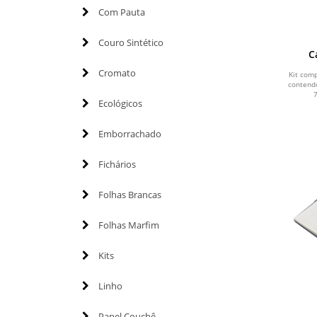
Com Pauta
Couro Sintético
C
Cromato
Kit com
contend
Ecológicos
Emborrachado
Fichários
Folhas Brancas
Folhas Marfim
Kits
Linho
Papel Couchê