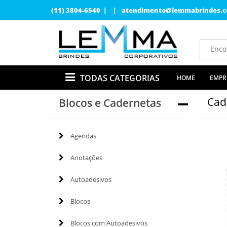
(11) 3804-6540 | |
atendimento@lemmabrindes.c
TODAS CATEGORIAS
HOME
EMPR
Cad
Blocos e Cadernetas
Agendas
Anotações
Autoadesivos
Blocos
Blocos com Autoadesivos