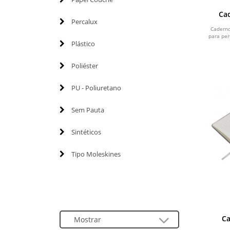
Ca
Percalux
Caderno
para per
Plástico
Poliéster
PU - Poliuretano
Sem Pauta
Sintéticos
Tipo Moleskines
Ca