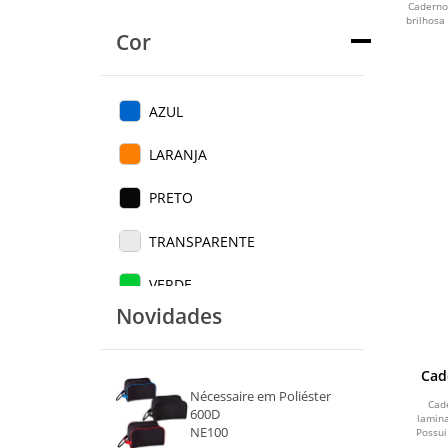
Caderno
brilhosa
Cor
AZUL
LARANJA
PRETO
TRANSPARENTE
VERDE
Novidades
VERMELHO
FUMÊ
Cad
Nécessaire em Poliéster
Cad
COLORIDO
600D
lamin
NE100
Possui