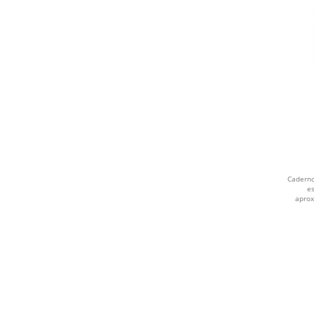
MILHO
RECICLADO
CHÁ
Caderno
e
aprox