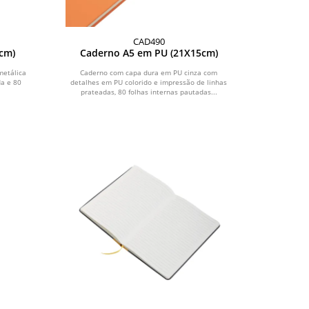
CAD490
cm)
Caderno A5 em PU (21X15cm)
metálica
Caderno com capa dura em PU cinza com
da e 80
detalhes em PU colorido e impressão de linhas
prateadas, 80 folhas internas pautadas...