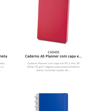
CAD435
neta
Caderno A5 Planner com capa em
PU
mbu,
Caderno Planner com capa em PU 2 mm, 90
s e
folhas 95 g/m², páginas para preenchimento
..
diário, incluindo seções de...