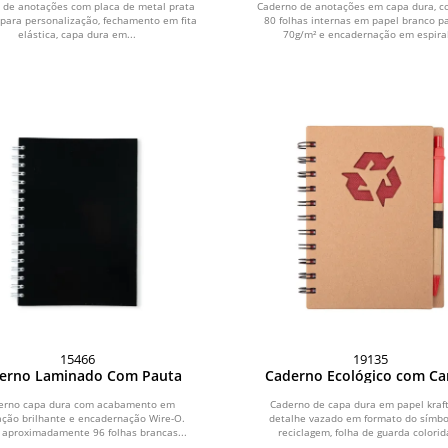
 de anotações com placa de metal prata
Caderno de anotações em capa dura, c
 para personalização, fechamento em fita
80 folhas internas em papel branco p
elástica, capa dura em...
70g/m² e encadernação em espiral
15466
19135
erno Laminado Com Pauta
Caderno Ecológico com Ca
erno capa dura com acabamento em
Caderno de capa dura em papel kraf
ação brilhante e encadernação Wire-O.
detalhe vazado em formato do símbo
 aproximadamente 96 folhas brancas...
reciclagem, folha de guarda colorida