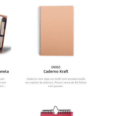
09065
aneta
Caderno Kraft
 com
Caderno com capa em kraft com encadernação
as em
em espiral de plástico. Possui cerca de 80 folhas
em...
com pautas.