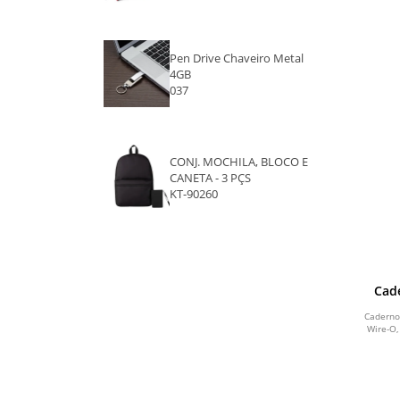
AZUL ESCURO
VERDE ESCURO
Pen Drive Chaveiro Metal
4GB
CINZA
037
ROSA
CONJ. MOCHILA, BLOCO E
ROXO
CANETA - 3 PÇS
KT-90260
DOURADO
PRATA
KRAFT
Cad
BAMBU
Caderno
Wire-O,
MARROM
BRANCO