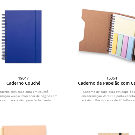
19047
15364
Caderno Couchê
Caderno de Papelão com C
aderno com capa dura em couchê,
Caderno de capa dura em papelão
rnação wire-o, marcador de páginas em
encadernação Wire-O e porta-canet
de cetim e elástico para fechamento....
elástico. Possui cerca de 70 folhas s