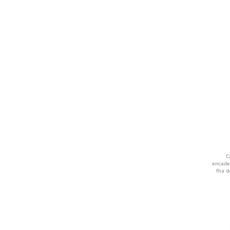
LILÁS
VERDE CLARO
BEGE
VINHO
AMARELO
CREME
AZUL CLARO
C
encade
fita 
CAFE
CEREJA
LAVANDA