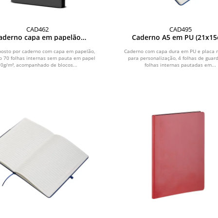
CAD462
CAD495
aderno capa em papelão
Caderno A5 em PU (21x15
reciclado com caneta
posto por caderno com capa em papelão,
Caderno com capa dura em PU e placa 
o 70 folhas internas sem pauta em papel
para personalização, 4 folhas de guar
70g/m², acompanhado de blocos...
folhas internas pautadas em...