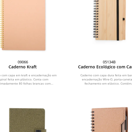
09066
05134B
Caderno Kraft
Caderno Ecológico com Ca
 com capa em kraft e encadernação em
Caderno com capa dura feita em ba
spiral feita em plástico. Conta com
encadernação Wire-O, porta-caneta
imadamente 80 folhas brancas com...
fechamento em elástico. Contém.