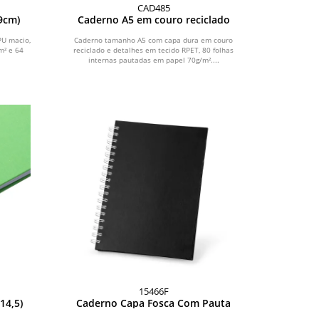
CAD485
9cm)
Caderno A5 em couro reciclado
U macio,
Caderno tamanho A5 com capa dura em couro
m² e 64
reciclado e detalhes em tecido RPET, 80 folhas
internas pautadas em papel 70g/m²....
15466F
14,5)
Caderno Capa Fosca Com Pauta