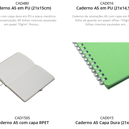
CAD480
CAD016
derno A5 em PU (21x15cm)
Caderno A5 em PU (21x14,
 com capa dura em PU e placa metálica
Caderno de anotações A5 com capa em P
sonalização, 80 folhas internas pautadas
folha de guarda em papel offset 150g/
em papel 70g/m². Possui...
folhas internas pautadas em...
CAD150S
CAD015
derno A5 com capa RPET
Caderno A5 Capa Dura (21x