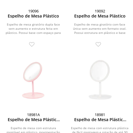
19096
19092
Espelho de Mesa Plástico
Espelho de Mesa Plástico
Espelho de mesa giratório dupla face
Espelho de mesa giratório com face
sem aumento e estrutura feita em
única sem aumento em formato oval.
plástico. Possui base com espaço para
Possui estrutura em plástico e base
organizar...
com espaço...
18981A
18981
Espelho de Mesa Plástico
Espelho de Mesa Plástico
com LED
com LED
Espelho de mesa com estrutura
Espelho de mesa com estrutura plástica
montável em plástico, movimentação
de fácil montagem e rotação de até 90