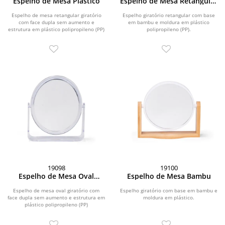
Espelho de Mesa Plástico
Espelho de Mesa Retangular
Bambu
Espelho de mesa retangular giratório
Espelho giratório retangular com base
com face dupla sem aumento e
em bambu e moldura em plástico
estrutura em plástico polipropileno (PP)
polipropileno (PP).
transparente.
19098
19100
Espelho de Mesa Oval
Espelho de Mesa Bambu
Plástico
Espelho de mesa oval giratório com
Espelho giratório com base em bambu e
face dupla sem aumento e estrutura em
moldura em plástico.
plástico polipropileno (PP)
transparente.