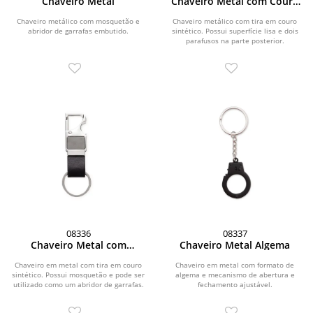
Chaveiro Metal
Chaveiro Metal com Couro
Sintético
Chaveiro metálico com mosquetão e
Chaveiro metálico com tira em couro
abridor de garrafas embutido.
sintético. Possui superfície lisa e dois
parafusos na parte posterior.
08336
08337
Chaveiro Metal com
Chaveiro Metal Algema
Mosquetão
Chaveiro em metal com tira em couro
Chaveiro em metal com formato de
sintético. Possui mosquetão e pode ser
algema e mecanismo de abertura e
utilizado como um abridor de garrafas.
fechamento ajustável.