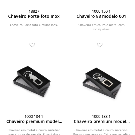
18827
1000 150 1
Chaveiro Porta-foto Inox
Chaveiro 88 modelo 001
Chaveiro Porta-foto Circular Inox.
Chaveiro em couro e metal com
mosquetão.
1000 184 1
1000 183 1
Chaveiro premium modelo
Chaveiro premium modelo
003
002
Chaveiro em metal e couro sintético
Chaveiro em metal e couro sintético.
com abridor de garrafa. Possui duas
Possui duas argolas. Caixa em pepelão