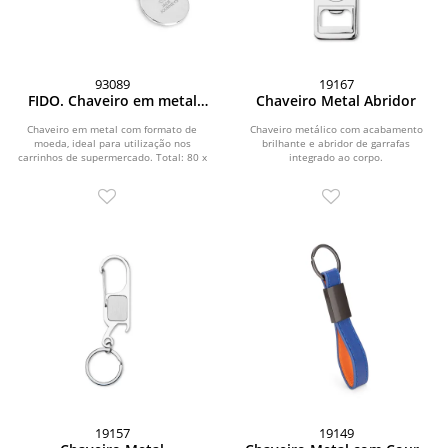
93089
19167
FIDO. Chaveiro em metal
Chaveiro Metal Abridor
com formato de moeda
Chaveiro em metal com formato de
Chaveiro metálico com acabamento
moeda, ideal para utilização nos
brilhante e abridor de garrafas
carrinhos de supermercado. Total: 80 x
integrado ao corpo.
25 x 2 mm
19157
19149