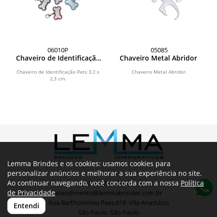
06010P
05085
Chaveiro de Identificação
Chaveiro Metal Abridor
Pets
Chaveiro de Identificação Pets 3,3 x
Chaveiro Metal Abridor.
2,3 cm.
Lemma Brindes e os cookies: usamos cookies para
personalizar anúncios e melhorar a sua experiência no site.
Ao continuar navegando, você concorda com a nossa
Política
(11) 3804-6540
de Privacidade
atendimento@lemmabrindes.com.br
Rua Bartholomeu Paes,618 -Vila Anastácio
Entendi
São Paulo -São Paulo