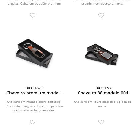
argolas. Caixa em pepelão premium
premium com berço em eva.
com berço em...
1000 182 1
1000 153
Chaveiro premium modelo
Chaveiro 88 modelo 004
001
Chaveiro em metal e couro sintético.
Chaveiro em couro sintético e placa de
Possui duas argolas. Caixa em pepelão
metal.
premium com berço em eva.