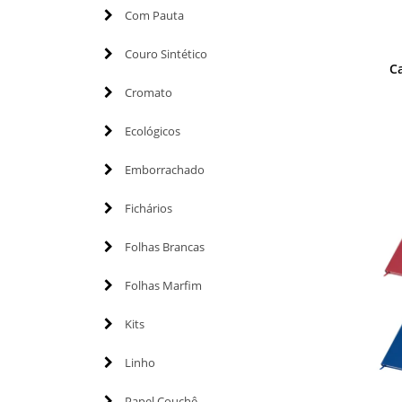
Com Pauta
Couro Sintético
C
Cromato
Ecológicos
Emborrachado
Fichários
Folhas Brancas
Folhas Marfim
Kits
Linho
Papel Couchê