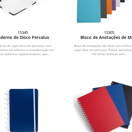
15345
15305
derno de Disco Percalux
Bloco de Anotações de M
erno de capa dura em percalux, com
Bloco de anotações de mesa com trilho d
mento em elástico e encadernação em
capa dura em percalux. Possui aproxim
cos plásticos reposicionáveis, que...
150 folhas brancas sem...