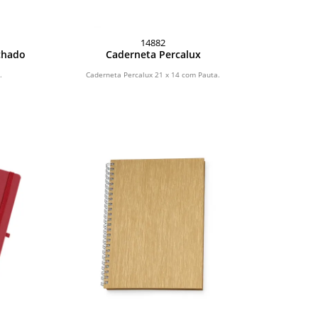
14882
chado
Caderneta Percalux
.
Caderneta Percalux 21 x 14 com Pauta.