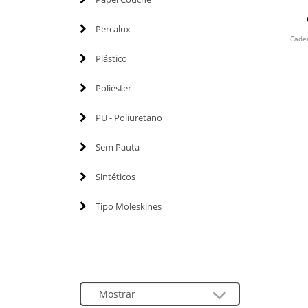
Percalux
Cader
Plástico
Poliéster
PU - Poliuretano
Sem Pauta
Sintéticos
Tipo Moleskines