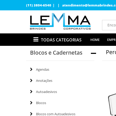
(11) 3804-6540 | |
atendimento@lemmabrindes.c
TODAS CATEGORIAS
HOME
EMPR
Per
Blocos e Cadernetas
Agendas
Anotações
Autoadesivos
Blocos
Blocos com Autoadesivos