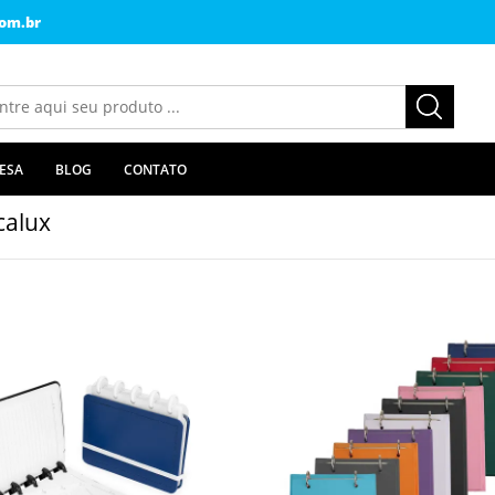
om.br
ESA
BLOG
CONTATO
calux