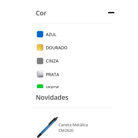
Cor
AZUL
DOURADO
CINZA
PRATA
VERDE
Novidades
VERMELHO
AMARELO
Caneta Metálica
PRETO
CM2620