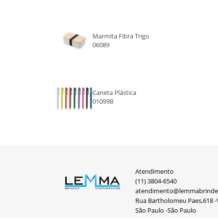
AZUL MARINHO
BRANCO
Marmita Fibra Trigo
06089
ROXO
LARANJA
KRAFT
Caneta Plástica
01099B
AZUL CLARO
AZUL ESCURO
ROSA
Atendimento
PINK
(11) 3804-6540
atendimento@lemmabrinde
Rua Bartholomeu Paes,618 -V
São Paulo -São Paulo