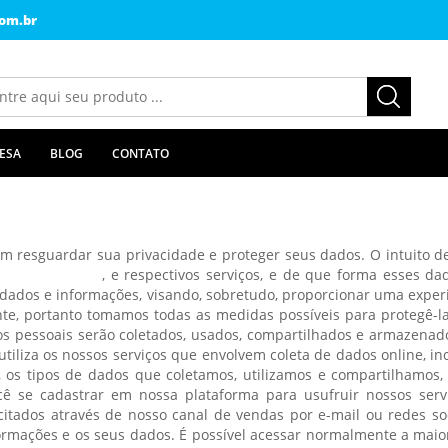
om.br
ESA
BLOG
CONTATO
resguardar sua privacidade e proteger seus dados. O intuito d
rindes.com.br
, e respectivos serviços, e de que forma esses dad
 dados e informações, visando, sobretudo, proporcionar uma expe
e, portanto tomamos todas as medidas possíveis para protegê-la.
s pessoais serão coletados, usados, compartilhados e armazenados
utiliza os nossos serviços que envolvem coleta de dados online, inc
os tipos de dados que coletamos, utilizamos e compartilhamos, c
ocê se cadastrar em nossa plataforma para usufruir nossos serv
itados através de nosso canal de vendas por e-mail ou redes soci
rmações e os seus dados. É possível acessar normalmente a maior