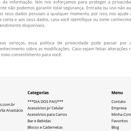
a da informação. Nós nos esforçamos para proteger a privacid
nte não podemos garantir total segurança. Entrada ou uso não aut
s seus dados pessoais a qualquer momento, por isso, nos ajude
ua conta e aos seus dados, caso você identifique ou tome conheci
tendimento disponíveis.
 serviços, essa política de privacidade pode passar por at
onhecimento sobre as modificações. Caso sejam feitas alteraçõe
um novo consentimento para você.
Categorias
Menu
***DIA DOS PAIS***
Contato
s.com.br
Acessórios p/ Celular
Empresa
ila Anastácio
Acessórios para Carros
Minha Con
Bar e Bebidas
Favoritos
Blocos e Cadernetas
Blog