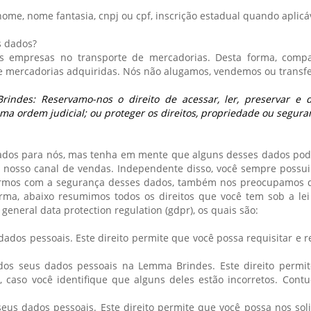
ome, nome fantasia, cnpj ou cpf, inscrição estadual quando aplicá
s dados?
empresas no transporte de mercadorias. Desta forma, compar
e mercadorias adquiridas. Nós não alugamos, vendemos ou transfe
rindes: Reservamo-nos o direito de acessar, ler, preservar e
ma ordem judicial; ou proteger os direitos, propriedade ou segur
dos para nós, mas tenha em mente que alguns desses dados podem
 nosso canal de vendas. Independente disso, você sempre possuirá
armos com a segurança desses dados, também nos preocupamos q
orma, abaixo resumimos todos os direitos que você tem sob a lei
 general data protection regulation (gdpr), os quais são:
ados pessoais. Este direito permite que você possa requisitar e
 dos seus dados pessoais na Lemma Brindes. Este direito permi
, caso você identifique que alguns deles estão incorretos. Cont
eus dados pessoais. Este direito permite que você possa nos sol