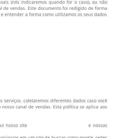
oais (nós indicaremos quando for o caso), ou não
al de vendas. Este documento foi redigido de forma
r e entender a forma como utilizamos os seus dados
 serviços. coletaremos diferentes dados caso você
o nosso canal de vendas. Esta política se aplica aos
ui nosso site
www.lemmabrindes.com.br
e nossas
 anúncios em um site de buscas como google, redes