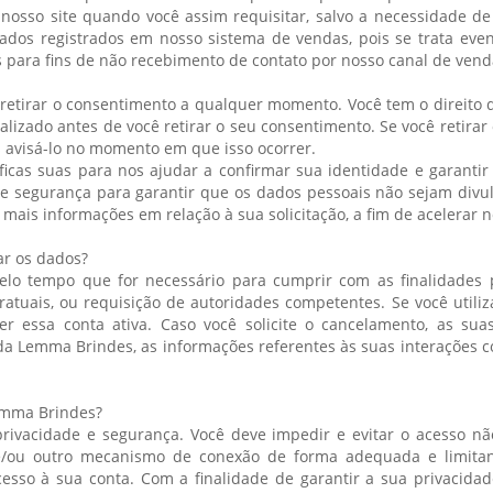
 nosso site quando você assim requisitar, salvo a necessidade d
ados registrados em nosso sistema de vendas, pois se trata even
os para fins de não recebimento de contato por nosso canal de ven
 retirar o consentimento a qualquer momento. Você tem o direito d
lizado antes de você retirar o seu consentimento. Se você retira
s avisá-lo no momento em que isso ocorrer.
íficas suas para nos ajudar a confirmar sua identidade e garanti
 de segurança para garantir que os dados pessoais não sejam divu
ais informações em relação à sua solicitação, a fim de acelerar 
r os dados?
 tempo que for necessário para cumprir com as finalidades pa
atuais, ou requisição de autoridades competentes. Se você utiliz
r essa conta ativa. Caso você solicite o cancelamento, as sua
 da Lemma Brindes, as informações referentes às suas interações 
emma Brindes?
ivacidade e segurança. Você deve impedir e evitar o acesso não
e/ou outro mecanismo de conexão de forma adequada e limitan
cesso à sua conta. Com a finalidade de garantir a sua privacid