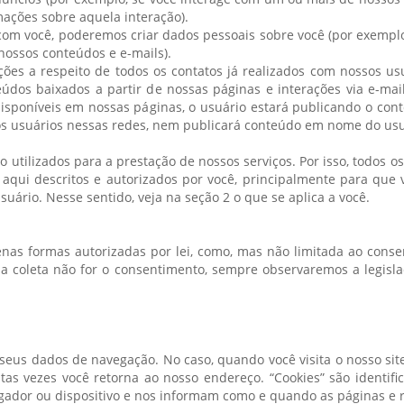
ações sobre aquela interação).
 com você, poderemos criar dados pessoais sobre você (por exempl
 nossos conteúdos e e-mails).
s a respeito de todos os contatos já realizados com nossos us
eúdos baixados a partir de nossas páginas e interações via e-mail
sponíveis em nossas páginas, o usuário estará publicando o cont
s usuários nessas redes, nem publicará conteúdo em nome do usuá
o utilizados para a prestação de nossos serviços. Por isso, todos 
 aqui descritos e autorizados por você, principalmente para que v
ário. Nesse sentido, veja na seção 2 o que se aplica a você.
nas formas autorizadas por lei, como, mas não limitada ao consen
 a coleta não for o consentimento, sempre observaremos a legisla
 seus dados de navegação. No caso, quando você visita o nosso sit
antas vezes você retorna ao nosso endereço. “Cookies” são identi
ador ou dispositivo e nos informam como e quando as páginas e r