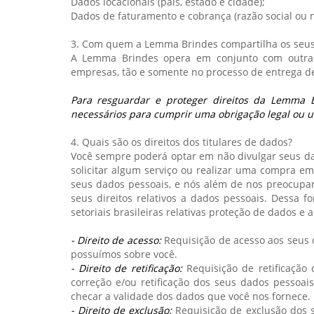
Dados locacionais (país, estado e cidade);
Dados de faturamento e cobrança (razão social ou n
3. Com quem a Lemma Brindes compartilha os seu
A Lemma Brindes opera em conjunto com outras 
empresas, tão e somente no processo de entrega d
Para resguardar e proteger direitos da Lemma B
necessários para cumprir uma obrigação legal ou u
4. Quais são os direitos dos titulares de dados?
Você sempre poderá optar em não divulgar seus da
solicitar algum serviço ou realizar uma compra em
seus dados pessoais, e nós além de nos preocup
seus direitos relativos a dados pessoais. Dessa f
setoriais brasileiras relativas proteção de dados e a
- Direito de acesso:
Requisição de acesso aos seus d
possuímos sobre você.
- Direito de retificação:
Requisição de retificação
correção e/ou retificação dos seus dados pessoais
checar a validade dos dados que você nos fornece.
- Direito de exclusão:
Requisição de exclusão dos s