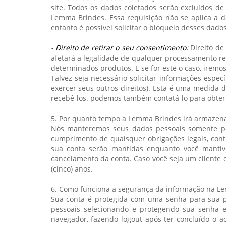
site. Todos os dados coletados serão excluídos de
Lemma Brindes. Essa requisição não se aplica a d
entanto é possível solicitar o bloqueio desses dad
- Direito de retirar o seu consentimento:
Direito de
afetará a legalidade de qualquer processamento rea
determinados produtos. E se for este o caso, iremo
Talvez seja necessário solicitar informações espec
exercer seus outros direitos). Esta é uma medida
recebê-los. podemos também contatá-lo para obter m
5. Por quanto tempo a Lemma Brindes irá armazena
Nós manteremos seus dados pessoais somente pelo
cumprimento de quaisquer obrigações legais, contr
sua conta serão mantidas enquanto você mantive
cancelamento da conta. Caso você seja um cliente
(cinco) anos.
6. Como funciona a segurança da informação na L
Sua conta é protegida com uma senha para sua pr
pessoais selecionando e protegendo sua senha 
navegador, fazendo logout após ter concluído o a