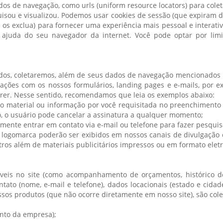
 de navegação, como urls (uniform resource locators) para coletar
isou e visualizou. Podemos usar cookies de sessão (que expiram d
 exclua) para fornecer uma experiência mais pessoal e interativ
ajuda do seu navegador da internet. Você pode optar por limita
údos, coletaremos, além de seus dados de navegação mencionados n
erações com os nossos formulários, landing pages e e-mails, por 
rer. Nesse sentido, recomendamos que leia os exemplos abaixo:
o do material ou informação por você requisitada no preenchiment
, o usuário pode cancelar a assinatura a qualquer momento;
ente entrar em contato via e-mail ou telefone para fazer pesquis
 logomarca poderão ser exibidos em nossos canais de divulgação
ros além de materiais publicitários impressos ou em formato elet
s
veis no site (como acompanhamento de orçamentos, histórico de s
tato (nome, e-mail e telefone), dados locacionais (estado e cida
sos produtos (que não ocorre diretamente em nosso site), são cole
ento da empresa);