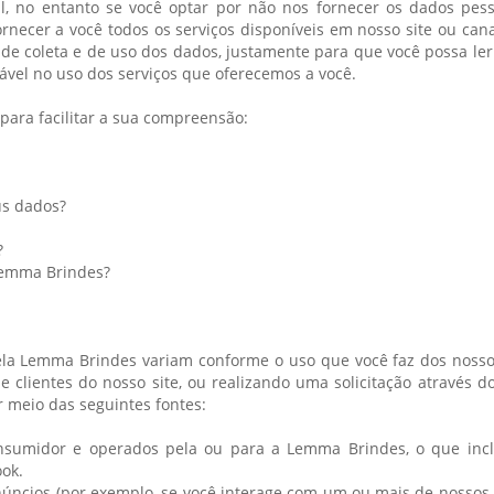
, no entanto se você optar por não nos fornecer os dados pess
rnecer a você todos os serviços disponíveis em nosso site ou can
 de coleta e de uso dos dados, justamente para que você possa le
ável no uso dos serviços que oferecemos a você.
 para facilitar a sua compreensão:
us dados?
?
Lemma Brindes?
ela Lemma Brindes variam conforme o uso que você faz dos nossos
 de clientes do nosso site, ou realizando uma solicitação através d
 meio das seguintes fontes:
consumidor e operados pela ou para a Lemma Brindes, o que incl
ok.
núncios (por exemplo, se você interage com um ou mais de nossos