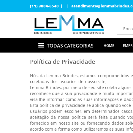
(11) 3804-6540 | |
atendimento@lemmabrindes.c
TODAS CATEGORIAS
HOME
EMPR
Política de Privacidade
Nós, da Lemma Brindes, estamos comprometidos em 
coletadas dos usuários de nosso site,
www.lemmab
Lemma Brindes, por meio de seu site coleta alguns
reconhece que a sua privacidade é muito important
visa lhe informar como as suas informações e dado
Esta política de privacidade se aplica quando você 
usuários podem escolher, em determinados casos, 
aceitação da nossa política será feita quando v
fornecido em nosso site ou fornecendo dados solic
acordo com a forma como utilizaremos as suas info