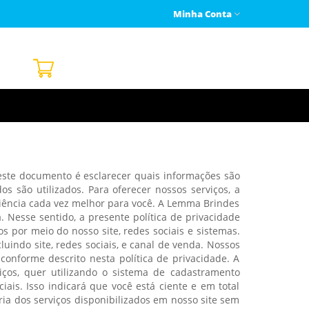
Minha Conta
este documento é esclarecer quais informações são
os são utilizados. Para oferecer nossos serviços, a
riência cada vez melhor para você. A Lemma Brindes
 Nesse sentido, a presente política de privacidade
 por meio do nosso site, redes sociais e sistemas.
luindo site, redes sociais, e canal de venda. Nossos
onforme descrito nesta política de privacidade. A
iços, quer utilizando o sistema de cadastramento
ais. Isso indicará que você está ciente e em total
ia dos serviços disponibilizados em nosso site sem