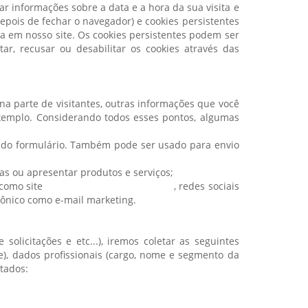
 informações sobre a data e a hora da sua visita e
epois de fechar o navegador) e cookies persistentes
a em nosso site. Os cookies persistentes podem ser
r, recusar ou desabilitar os cookies através das
a parte de visitantes, outras informações que você
exemplo. Considerando todos esses pontos, algumas
o do formulário. Também pode ser usado para envio
as ou apresentar produtos e serviços;
 como site
www.lemmabrindes.com.br
, redes sociais
rônico como e-mail marketing.
olicitações e etc...), iremos coletar as seguintes
de), dados profissionais (cargo, nome e segmento da
tados: