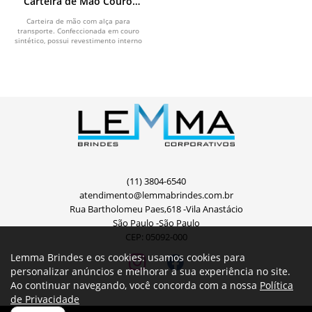
Carteira de Mão Couro
Sintético
Carteira de mão com alça para
transporte. Confeccionada em couro
sintético, possui revestimento interno
com textura...
(11) 3804-6540
atendimento@lemmabrindes.com.br
Rua Bartholomeu Paes,618 -Vila Anastácio
São Paulo -São Paulo
CEP: 05092-000
Lemma Brindes e os cookies: usamos cookies para
personalizar anúncios e melhorar a sua experiência no site.
Ao continuar navegando, você concorda com a nossa
Política
de Privacidade