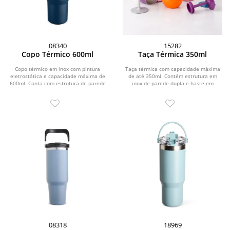
08340
15282
Copo Térmico 600ml
Taça Térmica 350ml
Copo térmico em inox com pintura
Taça térmica com capacidade máxima
eletrostática e capacidade máxima de
de até 350ml. Contém estrutura em
600ml. Conta com estrutura de parede
inox de parede dupla e haste em
dupla e...
plástico com base...
08318
18969