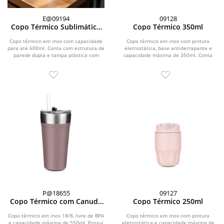
E@09194
09128
Copo Térmico Sublimático
Copo Térmico 350ml
600ml
Copo térmico em inox com capacidade
Copo térmico em inox com pintura
para até 600ml. Conta com estrutura de
eletrostática, base antiderrapante e
parede dupla e tampa plástica com
capacidade máxima de 350ml. Conta
anel de...
ainda com tampa...
P@18655
09127
Copo Térmico com Canudo
Copo Térmico 250ml
550ml
Copo térmico em inox 18/8, livre de BPA
Copo térmico em inox com pintura
e capacidade máxima de 550ml. Possui
eletrostática e capacidade máxima de