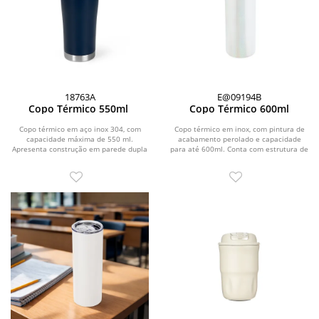
18763A
E@09194B
Copo Térmico 550ml
Copo Térmico 600ml
Copo térmico em aço inox 304, com
Copo térmico em inox, com pintura de
capacidade máxima de 550 ml.
acabamento perolado e capacidade
Apresenta construção em parede dupla
para até 600ml. Conta com estrutura de
e tampa plástica...
parede dupla...