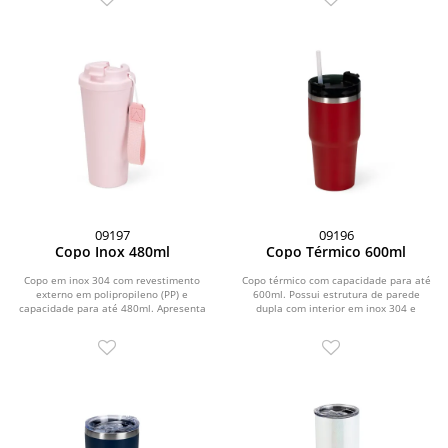
09197
09196
Copo Inox 480ml
Copo Térmico 600ml
Copo em inox 304 com revestimento
Copo térmico com capacidade para até
externo em polipropileno (PP) e
600ml. Possui estrutura de parede
capacidade para até 480ml. Apresenta
dupla com interior em inox 304 e
tampa rosqueável em...
exterior em inox...