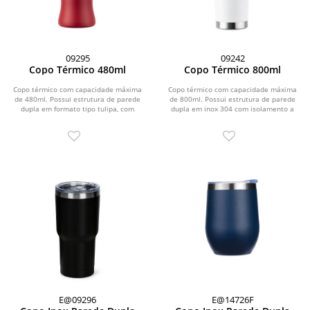
09295
09242
Copo Térmico 480ml
Copo Térmico 800ml
Copo térmico com capacidade máxima
Copo térmico com capacidade máxima
de 480ml. Possui estrutura de parede
de 800ml. Possui estrutura de parede
dupla em formato tipo tulipa, com
dupla em inox 304 com isolamento a
interior em inox...
vácuo e...
E@09296
E@14726F