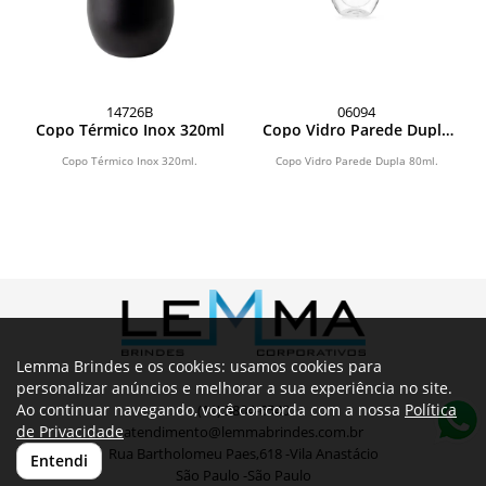
14726B
06094
Copo Térmico Inox 320ml
Copo Vidro Parede Dupla
80ml
Copo Térmico Inox 320ml.
Copo Vidro Parede Dupla 80ml.
Lemma Brindes e os cookies: usamos cookies para
personalizar anúncios e melhorar a sua experiência no site.
Ao continuar navegando, você concorda com a nossa
Política
(11) 3804-6540
de Privacidade
atendimento@lemmabrindes.com.br
Rua Bartholomeu Paes,618 -Vila Anastácio
Entendi
São Paulo -São Paulo