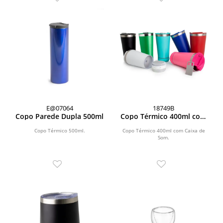
E@07064
18749B
Copo Parede Dupla 500ml
Copo Térmico 400ml com
Caixa de Som
Copo Térmico 500ml.
Copo Térmico 400ml com Caixa de
Som.