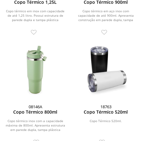
Copo Térmico 1,25L
Copo Térmico 900ml
Copo térmico em inox com capacidade
Copo térmico em aço inox com
de até 1,25 litro. Possui estrutura de
capacidade de até 900ml. Apresenta
parede dupla e tampa plástica
construção em parede dupla, tampa
rosqueável com...
rosqueável plástica...
08146A
18763
Copo Térmico 800ml
Copo Térmico 520ml
Copo térmico inox com a capacidade
Copo Térmico 520ml.
máxima de 800ml. Apresenta estrutura
em parede dupla, tampa plástica
rosqueável com...