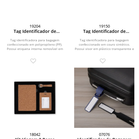
19204
19150
Tag Identificador de
Tag Identificador de
Bagagem
Bagagem
Tag identificadora para bagagem
Tag identificadora para bagagem
confeccionado em polipropileno (PP).
confeccionado em couro sintético.
Possui etiqueta interna removível em
Possui visor em plástico transparente e
papel cartão no...
etiqueta em...
18042
07076