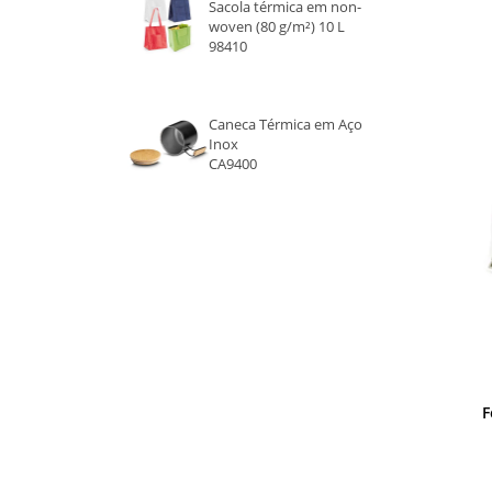
Sacola térmica em non-
woven (80 g/m²) 10 L
CINZA
98410
Caneca Térmica em Aço
Inox
CA9400
F