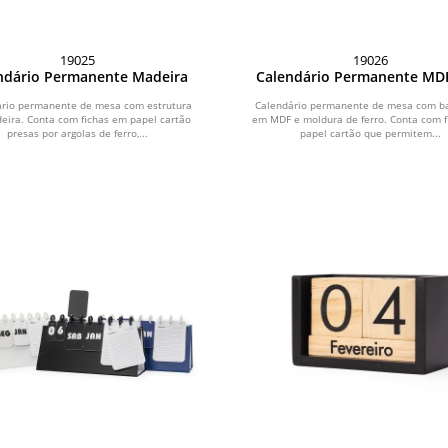
19025
19026
ndário Permanente Madeira
Calendário Permanente MD
Alça de Ferro
ário permanente de mesa com estrutura
Calendário permanente de mesa com ba
ira. Conta com fichas em papel cartão
em MDF e moldura de ferro. Conta com 
presas por argolas de ferro,...
papel cartão que permitem...