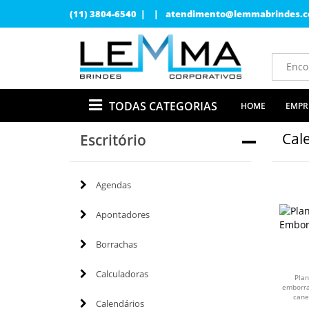
(11) 3804-6540 | |
atendimento@lemmabrindes.c
TODAS CATEGORIAS
HOME
EMPR
Cal
Escritório
Agendas
Apontadores
Borrachas
Calculadoras
Pla
emborra
cane
Calendários