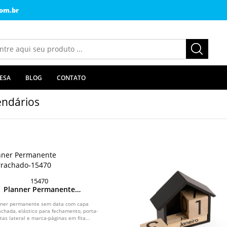
om.br
ESA
BLOG
CONTATO
endários
15470
Planner Permanente
Emborrachado
nner permanente sem data com capa
chada, elástico para fechamento, porta-
tas lateral e marca-páginas em fita...