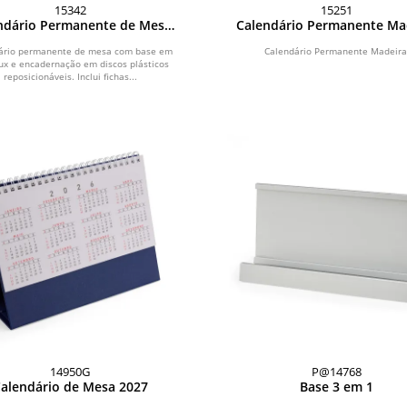
15342
15251
ndário Permanente de Mesa
Calendário Permanente Ma
Disco
ário permanente de mesa com base em
Calendário Permanente Madeira
ux e encadernação em discos plásticos
reposicionáveis. Inclui fichas...
14950G
P@14768
alendário de Mesa 2027
Base 3 em 1