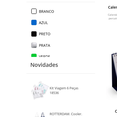
Cale
BRANCO
Calend
percal
AZUL
PRETO
PRATA
VERDE
Novidades
VERMELHO
MADEIRA
Kit Viagem 6 Peças
LARANJA
18536
ROSA
C
ROXO
ROTTERDAM. Cooler.