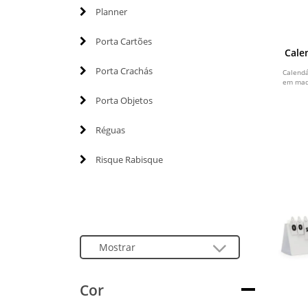
Planner
Porta Cartões
Cale
Porta Crachás
Calend
em made
Porta Objetos
Réguas
Risque Rabisque
Cor