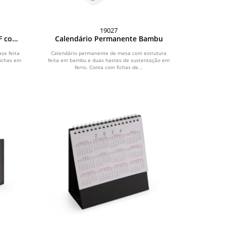
19027
F com
Calendário Permanente Bambu
se feita
Calendário permanente de mesa com estrutura
fichas em
feita em bambu e duas hastes de sustentação em
ferro. Conta com fichas de...