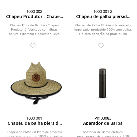
1000 002
1000 001 2
Chapéu Produtor - Chapéu
Chapéu de palha pierside
fibra de bambu cor palha
sem forro com aplique
frontal e lateral
Chapéu Fibra de Bambu - Chapéu
Chapéu de Palha 88 Pierside amarelo
Produtor é fabricado com fibras
importado, produzido 100% com palha,
naturais (bambu) e poliéster. Leve,
é a cara do verão na praia ou no
confortável, pode...
campo. Possui...
1000 001
P@03083
Chapéu de palha pierside
Aparador de Barba
com forro com aplique
frontal e lateral
Chapéu de Palha 88 Pierside amarelo
Aparador de Barba elétrico
importado, produzido 100% com palha,
recarregável. Acompanha cabo USB