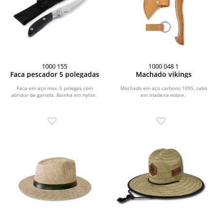
1000 155
1000 048 1
Faca pescador 5 polegadas
Machado vikings
Faca em aço inox, 5 polegas com
Machado em aço carbono 1095, cabo
abridor de garrafa. Bainha em nylon.
em madeira nobre.