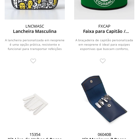
LNCMASC
FXCAP
Lancheira Masculina
Faixa para Capitão /
Identificação Personalizada
A lancheira personalizada em neoprene
A braçadeira de capitão personalizada
é uma opção prática, resistente e
em neoprene é ideal para equipes
funcional para transportar refeições
esportivas que buscam conforto,
com mais...
resistência e...
15354
06040B