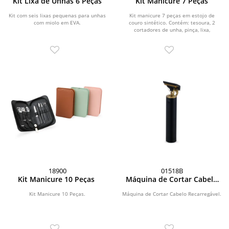
Kit Lixa de Unhas 6 Peças
Kit Manicure 7 Peças
Kit com seis lixas pequenas para unhas
Kit manicure 7 peças em estojo de
com miolo em EVA.
couro sintético. Contém: tesoura, 2
cortadores de unha, pinça, lixa,
empurrador de...
18900
01518B
Kit Manicure 10 Peças
Máquina de Cortar Cabelo
Recarregável
Kit Manicure 10 Peças.
Máquina de Cortar Cabelo Recarregável.