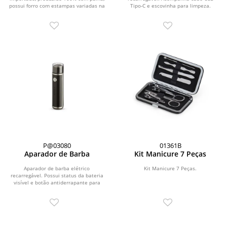
possui forro com estampas variadas na
Tipo-C e escovinha para limpeza.
parte...
P@03080
01361B
Aparador de Barba
Kit Manicure 7 Peças
Aparador de barba elétrico
Kit Manicure 7 Peças.
recarregável. Possui status da bateria
visível e botão antiderrapante para
uma maior...