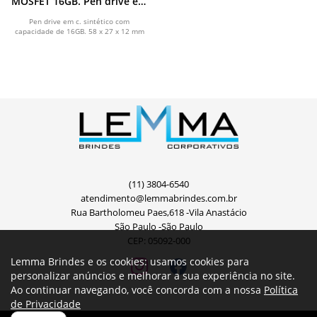
MOSFET 16GB. Pen drive em
c. sintético 16GB
Pen drive em c. sintético com
capacidade de 16GB. 58 x 27 x 12 mm
(11) 3804-6540
atendimento@lemmabrindes.com.br
Rua Bartholomeu Paes,618 -Vila Anastácio
São Paulo -São Paulo
CEP: 05092-000
Lemma Brindes e os cookies: usamos cookies para
personalizar anúncios e melhorar a sua experiência no site.
Ao continuar navegando, você concorda com a nossa
Política
de Privacidade