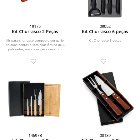
19175
09052
Kit Churrasco 2 Peças
Kit Churrasco 6 peças
Kit para churrasco composto por garfo
Kit Churrasco 6 peças
de duas pontas e faca com lâmina de 6
polegadas, ambos as peças em inox
com cabo de...
14697B
08139