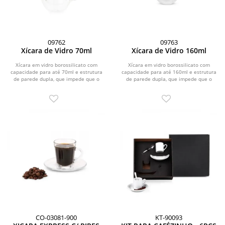
09762
09763
Xícara de Vidro 70ml
Xícara de Vidro 160ml
Xícara em vidro borossilicato com
Xícara em vidro borossilicato com
capacidade para até 70ml e estrutura
capacidade para até 160ml e estrutura
de parede dupla, que impede que o
de parede dupla, que impede que o
calor alcance a...
calor alcance a...
CO-03081-900
KT-90093