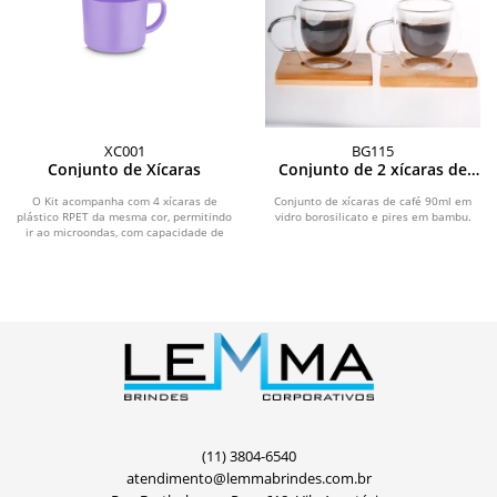
XC001
BG115
Conjunto de Xícaras
Conjunto de 2 xícaras de
café 90ml
O Kit acompanha com 4 xícaras de
Conjunto de xícaras de café 90ml em
plástico RPET da mesma cor, permitindo
vidro borosilicato e pires em bambu.
ir ao microondas, com capacidade de
até...
(11) 3804-6540
atendimento@lemmabrindes.com.br