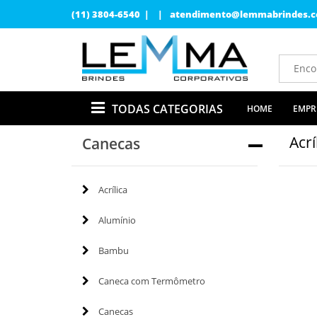
(11) 3804-6540 | |
atendimento@lemmabrindes.c
TODAS CATEGORIAS
HOME
EMPR
Acrí
Canecas
Acrílica
Alumínio
Bambu
Caneca com Termômetro
Canecas