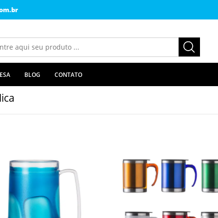
om.br
ESA
BLOG
CONTATO
lica