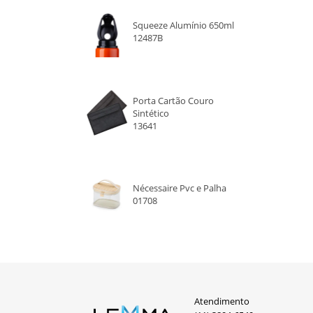
AMARELO
Squeeze Alumínio 650ml
PRETO
12487B
ROSA
ROXO
Porta Cartão Couro
Sintético
13641
Nécessaire Pvc e Palha
01708
Atendimento