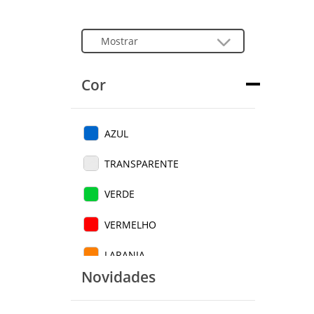
Cor
AZUL
TRANSPARENTE
VERDE
VERMELHO
LARANJA
Novidades
BRANCO