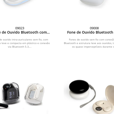
09023
09008
e de Ouvido Bluetooth com
Fone de Ouvido Bluetooth
Case Carregador
Case Carregador
e ouvido intra-auriculares sem fio, com
Fones de ouvido sem fio com conexã
a leve e compacta em plástico e conexão
Bluetooth e estrutura leve aos ouvidos, 
via Bluetooth 5.3,...
os quase imperceptíveis durante o