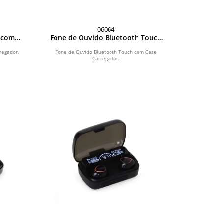
06064
 com
Fone de Ouvido Bluetooth Touch
com Case Carregador
regador.
Fone de Ouvido Bluetooth Touch com Case
Carregador.