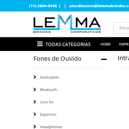
(11) 3804-6540 | |
atendimento@lemmabrindes.c
TODAS CATEGORIAS
HOME
EMPR
Intr
Fones de Ouvido
Auriculares
Bluetooth
Com fio
Esportivo
Headphones