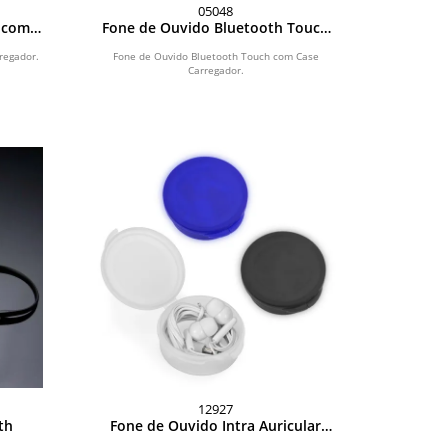
05048
 com
Fone de Ouvido Bluetooth Touch
com Case Carregador
regador.
Fone de Ouvido Bluetooth Touch com Case
Carregador.
12927
th
Fone de Ouvido Intra Auricular
com Estojo