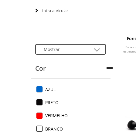
Intra-auricular
Fon
Fones d
estrutur
Cor
AZUL
PRETO
VERMELHO
BRANCO