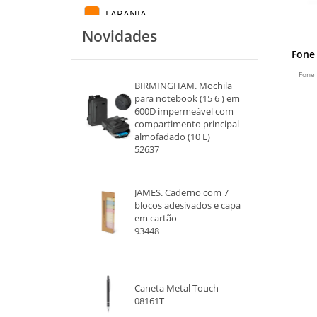
LARANJA
Novidades
PRATA
Fone
BEGE
Fone
BIRMINGHAM. Mochila
para notebook (15 6 ) em
ROSA
600D impermeável com
compartimento principal
ROXO
almofadado (10 L)
52637
JAMES. Caderno com 7
blocos adesivados e capa
em cartão
93448
Caneta Metal Touch
08161T