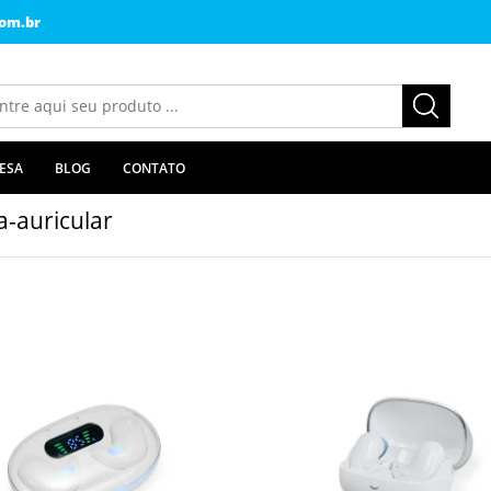
om.br
ESA
BLOG
CONTATO
a-auricular