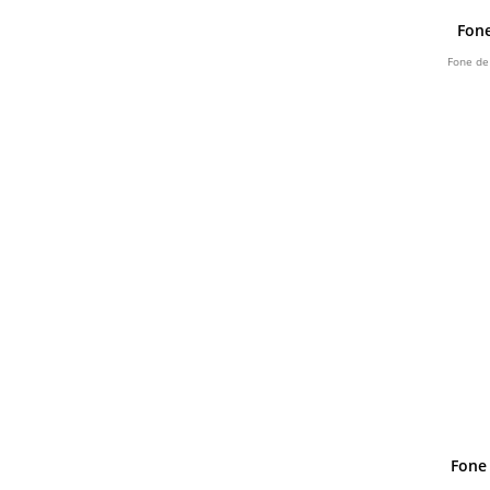
Fon
Fone de
Fone