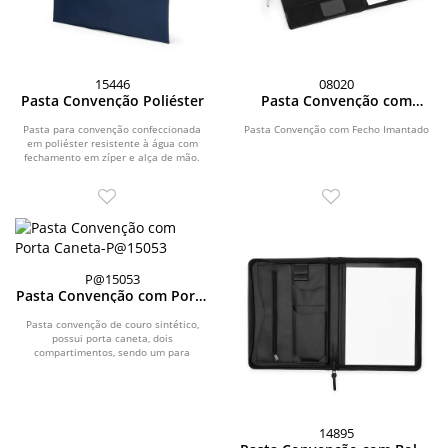
15446
08020
Pasta Convenção Poliéster
Pasta Convenção com
Fecho Imantado
Pasta para convenção confeccionada
Pasta Convenção com Fecho Imantado
em poliéster resistente à água com
fechamento em zíper e alça de mão.
P@15053
Pasta Convenção com Porta
Caneta
Pasta convenção de couro sintético,
possui porta caneta, dois
compartimentos, sendo um para
arquivar documentos e um...
14895