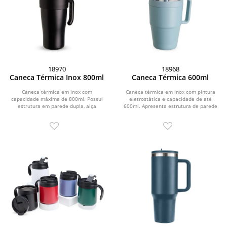
18970
18968
Caneca Térmica Inox 800ml
Caneca Térmica 600ml
Caneca térmica em inox com
Caneca térmica em inox com pintura
capacidade máxima de 800ml. Possui
eletrostática e capacidade de até
estrutura em parede dupla, alça
600ml. Apresenta estrutura de parede
ergonômica em plástico,...
dupla, base...