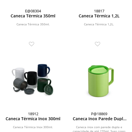
E@08304
18817
Caneca Térmica 350ml
Caneca Térmica 1,2L
Caneca Térmica 350ml.
Caneca Térmica 1,2L.
18912
P@18869
Caneca Térmica Inox 300ml
Caneca Inox Parede Dupla
270ml
Caneca Térmica Inox 300ml.
Caneca inox com parede dupla e
capacidade de até 270ml. Suas cores