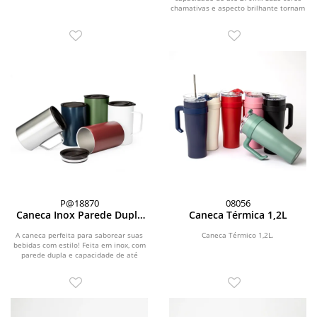
chamativas e aspecto brilhante tornam
este item, único.
P@18870
08056
Caneca Inox Parede Dupla
Caneca Térmica 1,2L
350ml
A caneca perfeita para saborear suas
Caneca Térmico 1,2L.
bebidas com estilo! Feita em inox, com
parede dupla e capacidade de até
350ml, possui...