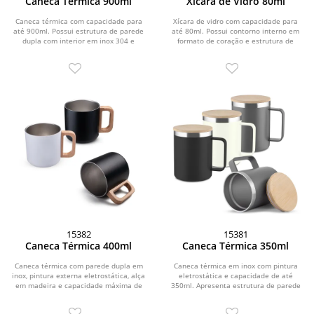
Caneca Térmica 900ml
Xícara de Vidro 80ml
Caneca térmica com capacidade para
Xícara de vidro com capacidade para
até 900ml. Possui estrutura de parede
até 80ml. Possui contorno interno em
dupla com interior em inox 304 e
formato de coração e estrutura de
exterior em inox...
parede dupla...
15382
15381
Caneca Térmica 400ml
Caneca Térmica 350ml
Caneca térmica com parede dupla em
Caneca térmica em inox com pintura
inox, pintura externa eletrostática, alça
eletrostática e capacidade de até
em madeira e capacidade máxima de
350ml. Apresenta estrutura de parede
400ml.
dupla,...