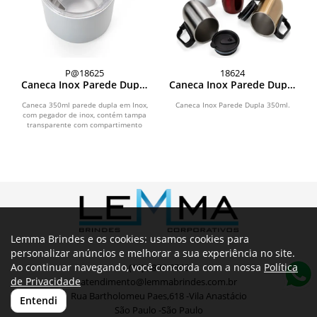
P@18625
18624
Caneca Inox Parede Dupla
Caneca Inox Parede Dupla
350ml
350ml
Caneca 350ml parede dupla em Inox,
Caneca Inox Parede Dupla 350ml.
com pegador de inox, contém tampa
transparente com compartimento
para beber.\r\n
Lemma Brindes e os cookies: usamos cookies para
personalizar anúncios e melhorar a sua experiência no site.
Ao continuar navegando, você concorda com a nossa
Política
(11) 3804-6540
de Privacidade
atendimento@lemmabrindes.com.br
Rua Bartholomeu Paes,618 -Vila Anastácio
Entendi
São Paulo -São Paulo