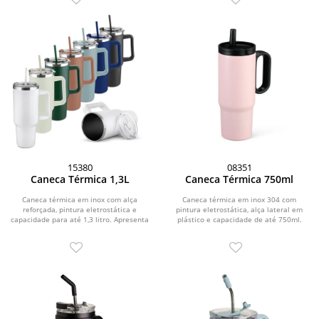
15380
08351
Caneca Térmica 1,3L
Caneca Térmica 750ml
Caneca térmica em inox com alça
Caneca térmica em inox 304 com
reforçada, pintura eletrostática e
pintura eletrostática, alça lateral em
capacidade para até 1,3 litro. Apresenta
plástico e capacidade de até 750ml.
estrutura...
Conta com...