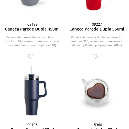
09198
09227
Caneca Parede Dupla 450ml
Caneca Parede Dupla 550ml
Caneca de parede dupla, com interior
Caneca de parede dupla com interior
em inox 304 e revestimento externo e
em inox 304, revestimento externo e
alça em plástico polipropileno (PP).
alça em plástico polipropileno (PP) e
Com...
capacidade...
09195
15360