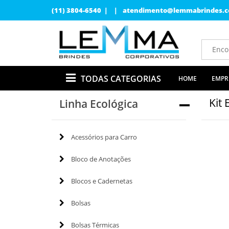
(11) 3804-6540 | |
atendimento@lemmabrindes.c
TODAS CATEGORIAS
HOME
EMPR
Kit 
Linha Ecológica
Acessórios para Carro
Bloco de Anotações
Blocos e Cadernetas
Bolsas
Bolsas Térmicas