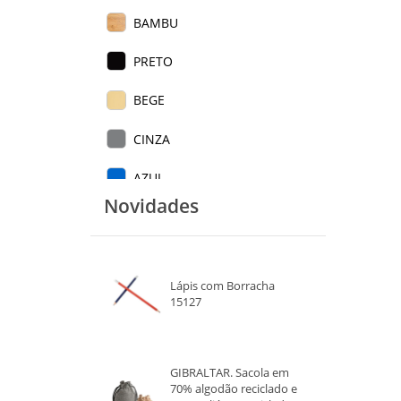
BAMBU
PRETO
BEGE
CINZA
AZUL
Novidades
VERDE CLARO
VERDE ESCURO
Lápis com Borracha
VERMELHO
15127
LARANJA
BRANCO
GIBRALTAR. Sacola em
70% algodão reciclado e