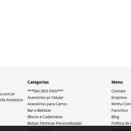
Categorias
Menu
***DIA DOS PAIS***
Contato
s.com.br
Acessórios p/ Celular
Empresa
ila Anastácio
Acessórios para Carros
Minha Con
Bar e Bebidas
Favoritos
Blocos e Cadernetas
Blog
Bolsas Térmicas Personalizadas
Política de
Caixas de Som
Política de