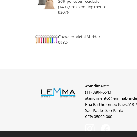
30% poliéster reciclado
(140 g/m²) sem tingimento
92076
Chaveiro Metal Abridor
09824
Atendimento
(11) 3804-6540
atendimento@lemmabrinde
Rua Bartholomeu Paes,618 -V
São Paulo -São Paulo
CEP: 05092-000