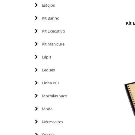
Estojos
Kit Banho
Kit 
Kit Executivo
Kit Manicure
Lápis
Leques
Linha PET
Mochilas Saco
Moda
Nécessaires
Outros