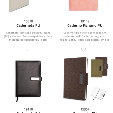
15510
19148
Caderneta PU
Caderno Fichário PU
Caderneta com capa em poliuretano
Caderno tipo fichário com capa em
(PU) e aba com fecho magnético e placa
poliuretano (PU) e fecho magnético
metálica personalizável. Possui
fixado à aba. Possui seis argolas em aço
aproximadamente...
carbono,...
19110
15357