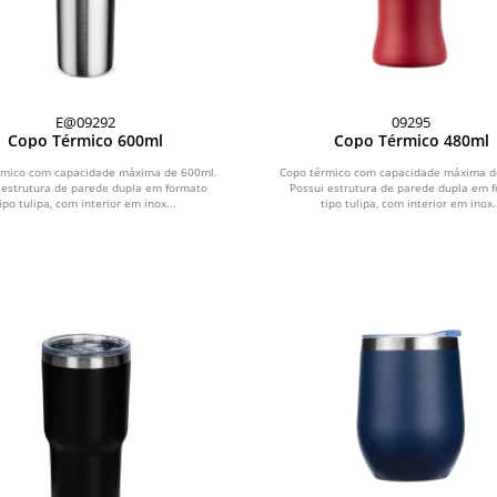
E@09292
09295
Copo Térmico 600ml
Copo Térmico 480ml
rmico com capacidade máxima de 600ml.
Copo térmico com capacidade máxima d
 estrutura de parede dupla em formato
Possui estrutura de parede dupla em 
ipo tulipa, com interior em inox...
tipo tulipa, com interior em inox.