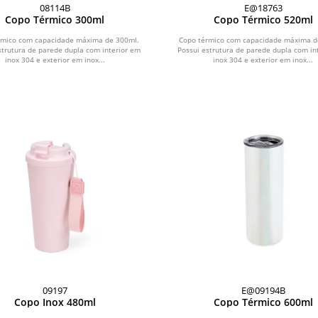
08114B
E@18763
Copo Térmico 300ml
Copo Térmico 520ml
rmico com capacidade máxima de 300ml.
Copo térmico com capacidade máxima d
strutura de parede dupla com interior em
Possui estrutura de parede dupla com in
inox 304 e exterior em inox...
inox 304 e exterior em inox...
09197
E@09194B
Copo Inox 480ml
Copo Térmico 600ml