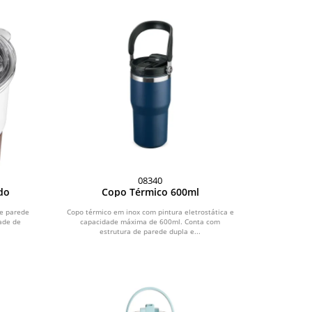
08340
do
Copo Térmico 600ml
de parede
Copo térmico em inox com pintura eletrostática e
ade de
capacidade máxima de 600ml. Conta com
estrutura de parede dupla e...