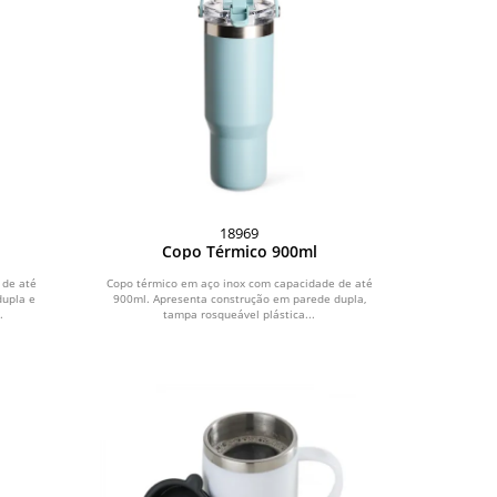
18969
Copo Térmico 900ml
 de até
Copo térmico em aço inox com capacidade de até
dupla e
900ml. Apresenta construção em parede dupla,
.
tampa rosqueável plástica...