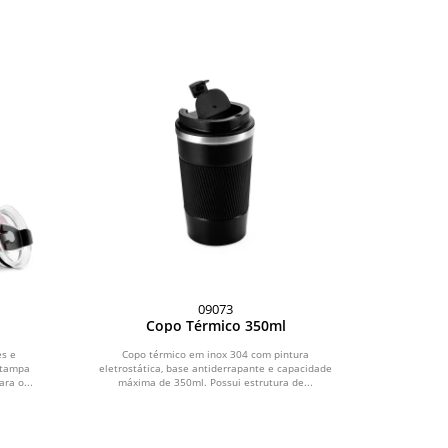
09073
Copo Térmico 350ml
es e
Copo térmico em inox 304 com pintura
 tampa
eletrostática, base antiderrapante e capacidade
ra o...
máxima de 350ml. Possui estrutura de...