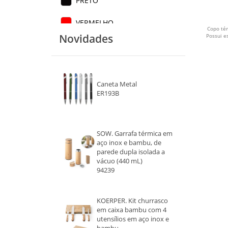
PRETO
VERMELHO
Copo té
Novidades
Possui e
BRANCO 2
AZUL
Caneta Metal
AZUL MÉDIO
ER193B
AZUL ESCURO
CINZA
SOW. Garrafa térmica em
aço inox e bambu, de
parede dupla isolada a
VERMELHO ESCURO
vácuo (440 mL)
94239
INOX
VINHO
KOERPER. Kit churrasco
em caixa bambu com 4
utensílios em aço inox e
VERDE CLARO