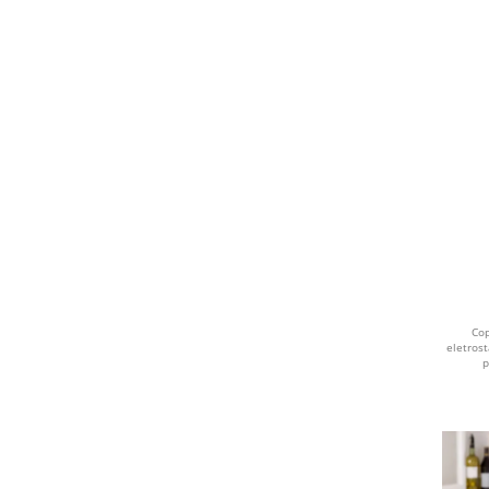
CROMADO
LILÁS
AZUL MARINHO
AZUL ROYAL
CHAMPAGNE
Cop
eletros
p