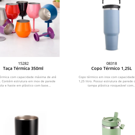
15282
08318
Taça Térmica 350ml
Copo Térmico 1,25L
érmica com capacidade máxima de até
Copo térmico em inox com capacidade
. Contém estrutura em inox de parede
1,25 litro. Possui estrutura de parede 
pla e haste em plástico com base...
tampa plástica rosqueável com..