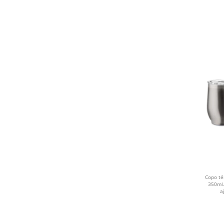
ROSA CLARO
ROSA ESCURO
ROXO
AMARELO
BRONZE
BEGE
AZUL CLARO
VERDE ESCURO
Copo té
PINK
350ml.
a
PRATA
DOURADO