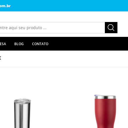
om.br
ESA
BLOG
CONTATO
x