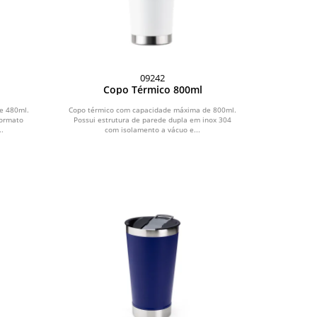
09242
Copo Térmico 800ml
e 480ml.
Copo térmico com capacidade máxima de 800ml.
formato
Possui estrutura de parede dupla em inox 304
..
com isolamento a vácuo e...