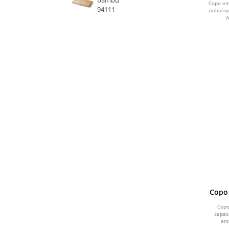
bambu
Copo em
94111
polipro
LARANJA
A
ROSA
BRANCO
CREME
SALMÃO
TURQUESA
MARROM
VERDE ÁGUA
BRANCO E CREME
Copo
Copo
CINZA ESCURO
capac
ant