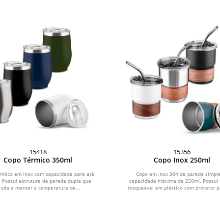
15418
15356
Copo Térmico 350ml
Copo Inox 250ml
rmico em inox com capacidade para até
Copo em inox 304 de parede simpl
 Possui estrutura de parede dupla que
capacidade máxima de 250ml. Possui
juda a manter a temperatura de...
rosqueável em plástico com protetor pa