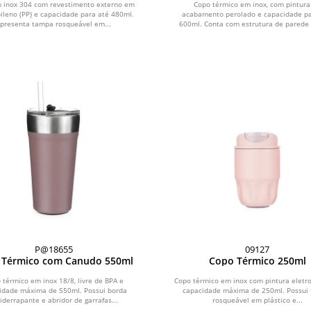
 inox 304 com revestimento externo em
Copo térmico em inox, com pintura
pileno (PP) e capacidade para até 480ml.
acabamento perolado e capacidade pa
presenta tampa rosqueável em...
600ml. Conta com estrutura de parede 
P@18655
09127
 Térmico com Canudo 550ml
Copo Térmico 250ml
 térmico em inox 18/8, livre de BPA e
Copo térmico em inox com pintura eletro
idade máxima de 550ml. Possui borda
capacidade máxima de 250ml. Possui
iderrapante e abridor de garrafas...
rosqueável em plástico e...