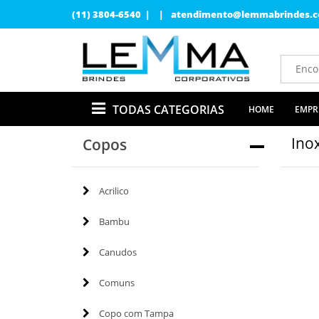
(11) 3804-6540 | |
atendimento@lemmabrindes.c
TODAS CATEGORIAS
HOME
EMPR
Ino
Copos
Acrilico
Bambu
Canudos
Comuns
Copo com Tampa