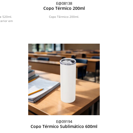
E@08138
Copo Térmico 200ml
e 520ml.
Copo Térmico 200ml.
terior em
E@09194
Copo Térmico Sublimático 600ml