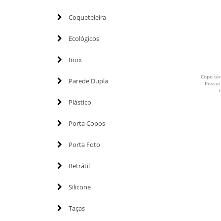
Coqueteleira
Ecológicos
Inox
Copo té
Parede Dupla
Possui
t
Plástico
Porta Copos
Porta Foto
Retrátil
Silicone
Taças