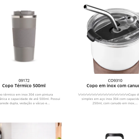
09172
CO9310
Copo Térmico 500ml
Copo em inox com canu
o térmico em inox 304 com pintura
\r\n\r\n\r\n\r\n\r\n\r\n\r\n\r\n\r\nCopo 
tática e capacidade de até 500ml. Possui
simples em aço inox 304 com capacid
arede dupla, vedação a vácuo e...
250ml, com canudo em inox....