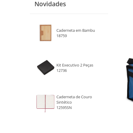
Novidades
VERDE
VERMELHO E PRETO
Caderneta em Bambu
AZUL E PRETO
18759
BEGE
CINZA CLARO
Kit Executivo 2 Peças
12736
CINZA ESCURO
ROSA
Caderneta de Couro
CHUMBO
Sintético
12595SN
AZUL ROYAL
AZUL MARINHO