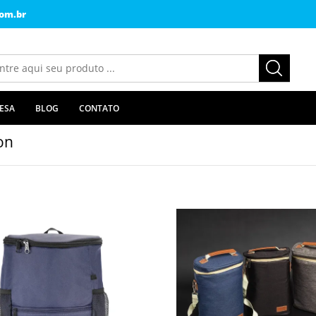
om.br
ESA
BLOG
CONTATO
on