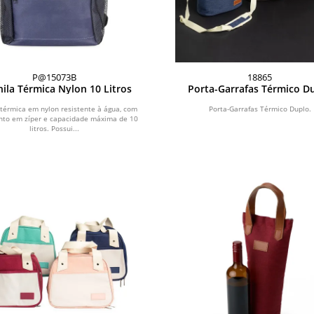
P@15073B
18865
ila Térmica Nylon 10 Litros
Porta-Garrafas Térmico D
térmica em nylon resistente à água, com
Porta-Garrafas Térmico Duplo.
nto em zíper e capacidade máxima de 10
litros. Possui...