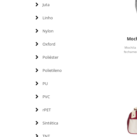
Juta
Linho
Nylon
Moch
Oxford
Mochila 
fechame
Poliéster
Polietileno
PU
PVC
rPET
Sintética
TNT