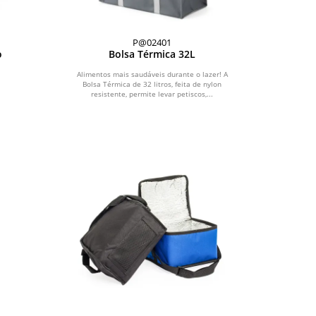
P@02401
o
Bolsa Térmica 32L
Alimentos mais saudáveis durante o lazer! A
Bolsa Térmica de 32 litros, feita de nylon
resistente, permite levar petiscos,...