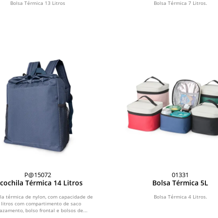
Bolsa Térmica 13 Litros
Bolsa Térmica 7 Litros.
P@15072
01331
cochila Térmica 14 Litros
Bolsa Térmica 5L
la térmica de nylon, com capacidade de
Bolsa Térmica 4 Litros.
 litros com compartimento de saco
azamento, bolso frontal e bolsos de...