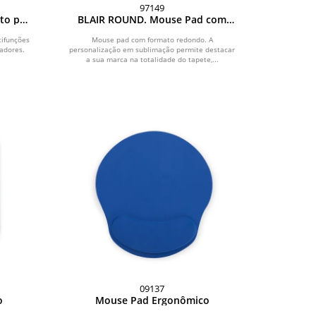
97149
to por
BLAIR ROUND. Mouse Pad com
mento
formato redondo e base em
res
borracha
tifunções
Mouse pad com formato redondo. A
tadores.
personalização em sublimação permite destacar
a sua marca na totalidade do tapete,...
09137
o
Mouse Pad Ergonômico