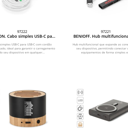
97222
97221
ON. Cabo simples USB-C para
BENIOFF. Hub multifunciona
-C com cordão entrelaçado
expande as ligações do 
(60W)
dispositivo, em PET recic
simples USB-C para USB-C com cordão
Hub multifuncional que expande as con
çado, ideal para garantir o carregamento
(100% rPET) e alumínio reci
seu dispositivo, permitindo conectar 
do seu dispositivo em qualquer...
equipamentos de forma simples e.
(100% rAL)