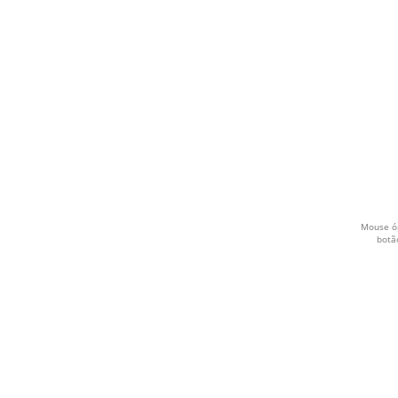
Mouse óp
botã