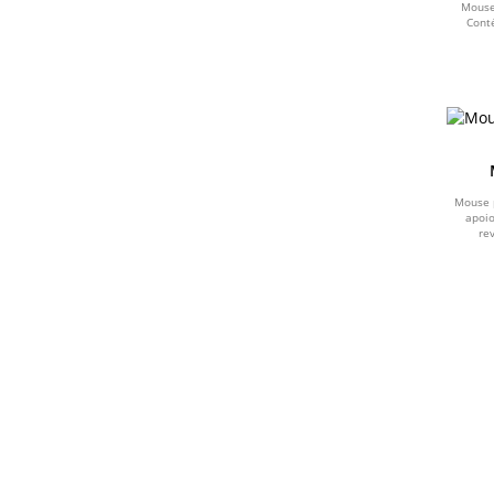
Mouse 
Cont
CINZA CLARO
ROSA
MARROM
CINZA ESCURO
Mouse 
apoio
PRATA
re
INOX
TRANSPARENTE
FUMÊ
LARANJA
VINHO