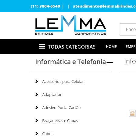
(11) 3804-6540 | |
atendimento@lemmabrindes.c
TODAS CATEGORIAS
HOME
EMPR
Inf
Informática e Telefonia
Acessórios para Celular
Adaptador
Adesivo Porta-Cartão
Braçadeiras e Capas
Cabos