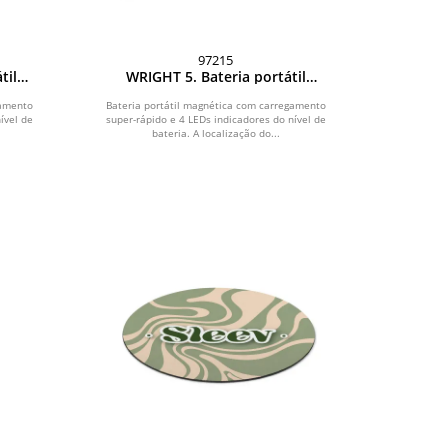
97215
til
WRIGHT 5. Bateria portátil
ento
magnética com carregamento
io
super-rápido em alumínio
gamento
Bateria portátil magnética com carregamento
0 000
ível de
super-rápido e 4 LEDs indicadores do nível de
reciclado e ABS reciclado (5 000
bateria. A localização do...
mAh)