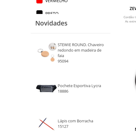
VERMELHO
ZE
supor
PRETO
USB-C
Cordão l
Novidades
As ext
ABS
AZUL CLARO
AZUL ESCURO
STEWIE ROUND. Chaveiro
redondo em madeira de
ROXO
faia
95094
AMARELO
VERDE
Pochete Esportiva Lycra
18886
AZUL ROYAL
VERDE CLARO
CROMADO
Lápis com Borracha
15127
NATURAL