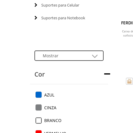
Suportes para Celular
Suportes para Notebook
FERDI
em 
bam
Caixa d
sofist
Cor
AZUL
CINZA
BRANCO