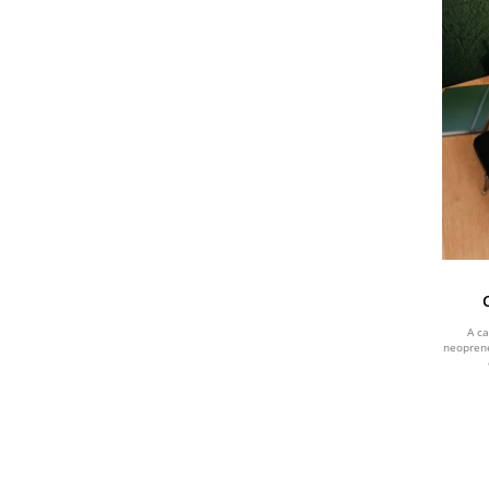
S
A c
neoprene