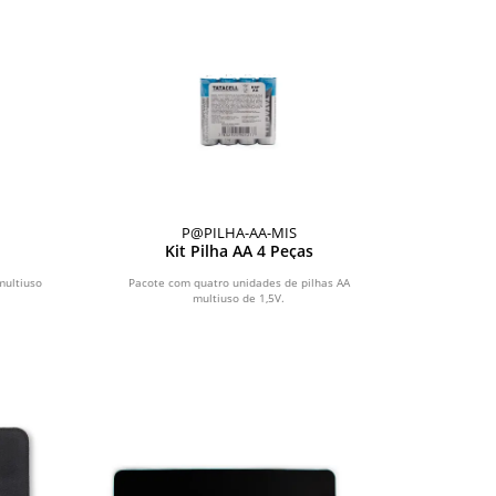
P@PILHA-AA-MIS
Kit Pilha AA 4 Peças
multiuso
Pacote com quatro unidades de pilhas AA
multiuso de 1,5V.