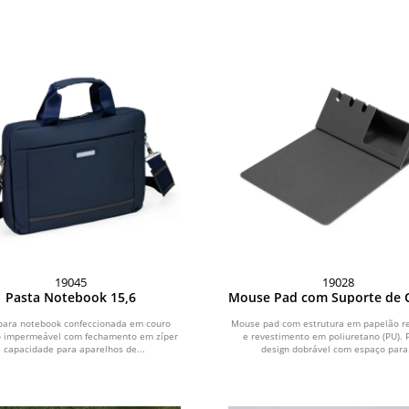
19045
19028
Pasta Notebook 15,6
Mouse Pad com Suporte de C
para notebook confeccionada em couro
Mouse pad com estrutura em papelão re
co impermeável com fechamento em zíper
e revestimento em poliuretano (PU). 
e capacidade para aparelhos de...
design dobrável com espaço para.