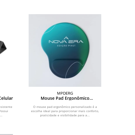
MPDERG
elular
Mouse Pad Ergonômico
Personalizado
sistente
O mouse pad ergonômico personalizado é a
Possui
escolha ideal para proporcionar mais conforto,
..
praticidade e visibilidade para a...