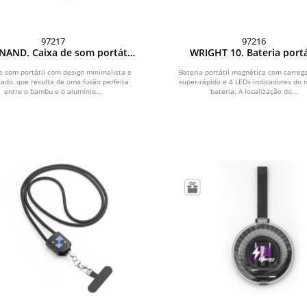
97217
97216
NAND. Caixa de som portátil
WRIGHT 10. Bateria portá
alumínio 100% reciclado e
magnética com carregam
bu, com 3h de autonomia
super-rápido em alumín
e som portátil com design minimalista e
Bateria portátil magnética com carre
icado, que resulta de uma fusão perfeita
reciclado e ABS reciclado (1
super-rápido e 4 LEDs indicadores do n
entre o bambu e o alumínio...
bateria. A localização do...
mAh)