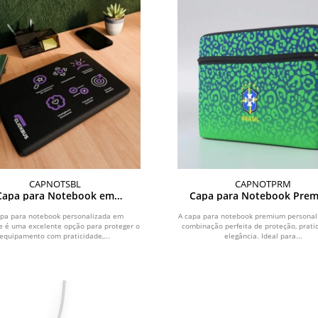
CAPNOTSBL
CAPNOTPRM
Capa para Notebook em
Capa para Notebook Pre
ublimação Personalizada
Personalizada
apa para notebook personalizada em
A capa para notebook premium personal
 é uma excelente opção para proteger o
combinação perfeita de proteção, prati
equipamento com praticidade,...
elegância. Ideal para...