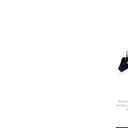
ROSA ESCURO
CINZA ECLIPSE
AZUL E AZUL
CHAMPAGNE
CHUMBO
COLORIDO
BEGE
MISTO
Pasta 
sintéti