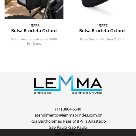
15258
15257
Bolsa Bicicleta Oxford
Bolsa Bicicleta Oxford
Oxford de alta resistência 100%
Bolsa Quadro Bicicleta Oxford.
Poliéster.
(11) 3804-6540
atendimento@lemmabrindes.com.br
Rua Bartholomeu Paes,618 -Vila Anastácio
São Paulo -São Paulo
CEP: 05092-000