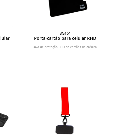
BG161
lular
Porta-cartão para celular RFID
Luva de proteção RFID de cartões de crédito.