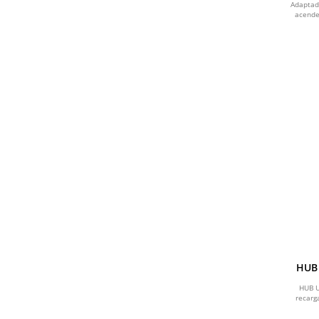
Adaptad
acende
HUB 
HUB U
recarg