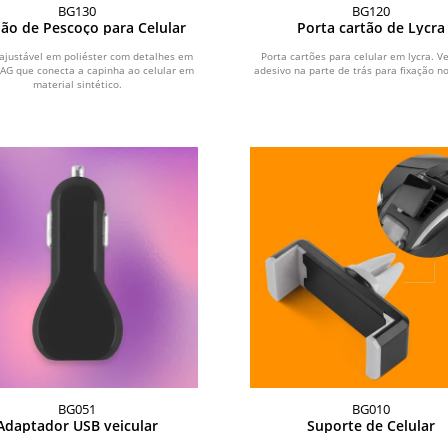
BG130
BG120
ão de Pescoço para Celular
Porta cartão de Lycra
ajustável em poliéster com detalhes em
Porta cartões para celular em lycra. 
TAG que conecta a capinha ao celular em
adesivo na parte de trás para fixação no
material sintético.
BG051
BG010
Adaptador USB veicular
Suporte de Celular