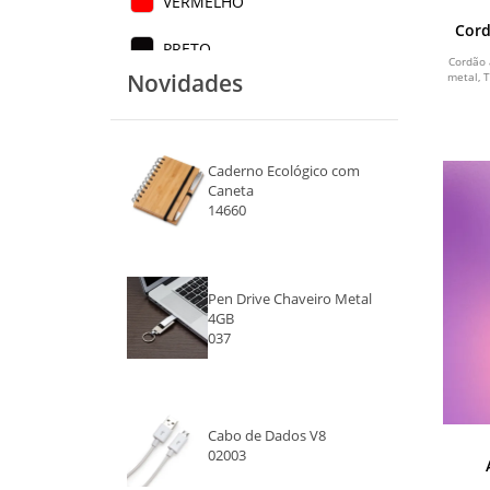
VERMELHO
Cord
PRETO
Cordão 
Novidades
metal, 
Caderno Ecológico com
Caneta
14660
Pen Drive Chaveiro Metal
4GB
037
Cabo de Dados V8
02003