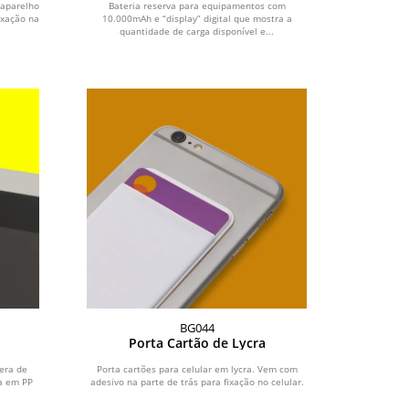
 aparelho
Bateria reserva para equipamentos com
ixação na
10.000mAh e “display” digital que mostra a
quantidade de carga disponível e...
BG044
Porta Cartão de Lycra
era de
Porta cartões para celular em lycra. Vem com
ta em PP
adesivo na parte de trás para fixação no celular.