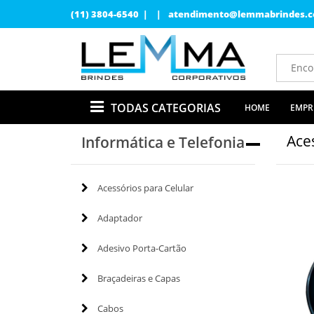
(11) 3804-6540 | |
atendimento@lemmabrindes.c
TODAS CATEGORIAS
HOME
EMPR
Ace
Informática e Telefonia
Acessórios para Celular
Adaptador
Adesivo Porta-Cartão
Braçadeiras e Capas
Cabos