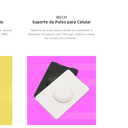
BG131
io
Suporte de Pulso para Celular
r, possui
Suporte de pulso para celular em poliéster e
 USBC,
detalhes em metal com TAG que conecta a faixa
ao celular em material...