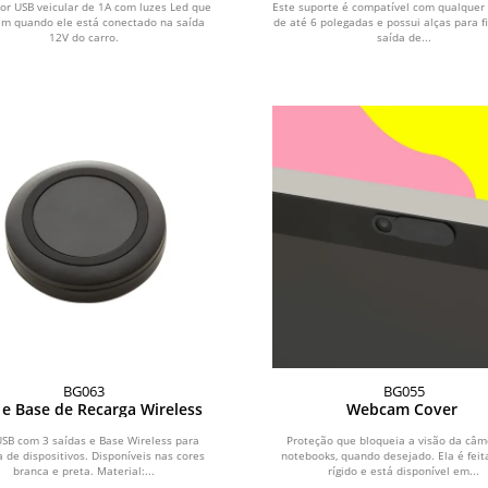
or USB veicular de 1A com luzes Led que
Este suporte é compatível com qualquer
m quando ele está conectado na saída
de até 6 polegadas e possui alças para f
12V do carro.
saída de...
BG063
BG055
e Base de Recarga Wireless
Webcam Cover
SB com 3 saídas e Base Wireless para
Proteção que bloqueia a visão da câm
a de dispositivos. Disponíveis nas cores
notebooks, quando desejado. Ela é fei
branca e preta. Material:...
rígido e está disponível em...