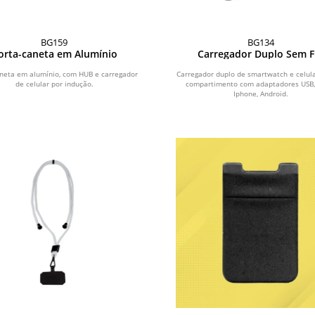
BG159
BG134
orta-caneta em Alumínio
Carregador Duplo Sem F
aneta em alumínio, com HUB e carregador
Carregador duplo de smartwatch e celula
de celular por indução.
compartimento com adaptadores USB,
Iphone, Android.