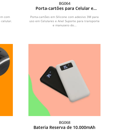
BG064
Porta-cartões para Celular e
Suporte para segurar
Vem com
Porta-cartões em Silicone com adesivo 3M para
 celular.
uso em Celulares e Anel Suporte para transporte
e manuseio do...
BG068
Bateria Reserva de 10.000mAh