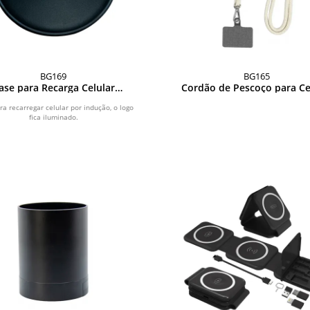
BG169
BG165
ase para Recarga Celular
Cordão de Pescoço para Ce
Luminosa
ra recarregar celular por indução, o logo
fica iluminado.