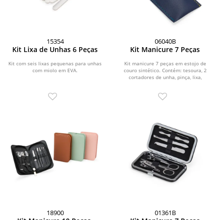
15354
06040B
Kit Lixa de Unhas 6 Peças
Kit Manicure 7 Peças
Kit com seis lixas pequenas para unhas
Kit manicure 7 peças em estojo de
com miolo em EVA.
couro sintético. Contém: tesoura, 2
cortadores de unha, pinça, lixa,
empurrador de...
18900
01361B