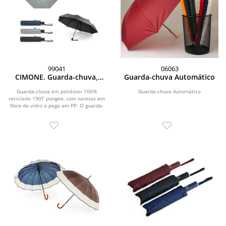
99041
06063
CIMONE. Guarda-chuva,
Guarda-chuva Automático
dobrável, em poliéster
100% reciclado com
Guarda-chuva em poliéster 100%
Guarda-chuva Automático
reciclado 190T pongee, com varetas em
abertura automática
fibra de vidro e pega em PP. O guarda-
chuva, dobrável...