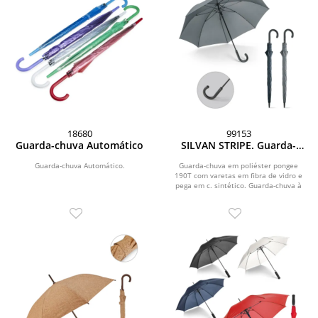
18680
99153
Guarda-chuva Automático
SILVAN STRIPE. Guarda-
chuva em 190T pongee com
abertura automática
Guarda-chuva Automático.
Guarda-chuva em poliéster pongee
190T com varetas em fibra de vidro e
pega em c. sintético. Guarda-chuva à
prova de vento...