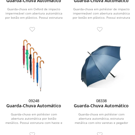
Guarda-Chuva Automático
Guarda-Chuva Automático
Guarda-chuva em Oxford de impacto
Guarda-chuva em poliéster de impacto
impermeável com abertura automática
impermeável com abertura automática
por botão em plástico. Possui estrutura
por botão em plástico. Possui estrutura
com haste...
com...
09248
08338
Guarda-Chuva Automático
Guarda-Chuva Automático
Guarda-chuva em poliéster com
Guarda-chuva em poliéster com
abertura automática por botão
abertura automática, estrutura
metálico. Possui estrutura com haste e
metálica com oito varetas e pegador
pegador em madeira de...
em plástico com alça...