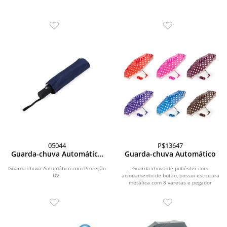
05044
P$13647
Guarda-chuva Automático
Guarda-chuva Automático
com Proteção UV
Guarda-chuva Automático com Proteção
Guarda-chuva de poliéster com
UV.
acionamento de botão, possui estrutura
metálica com 8 varetas e pegador
plástico com...