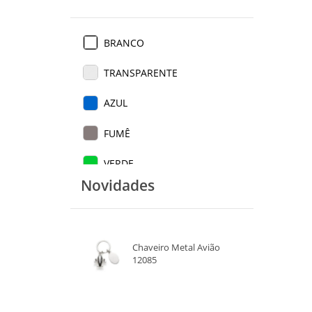
BRANCO
TRANSPARENTE
AZUL
FUMÊ
VERDE
Novidades
VERMELHO
Chaveiro Metal Avião
12085