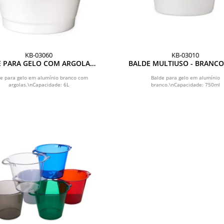
KB-03060
KB-03010
 PARA GELO COM ARGOLAS -
BALDE MULTIUSO - BRANCO 
BRANCO - 6L
ML
e para gelo em alumínio branco com
Balde para gelo em alumínio
argolas.\nCapacidade: 6L
branco.\nCapacidade: 750ml