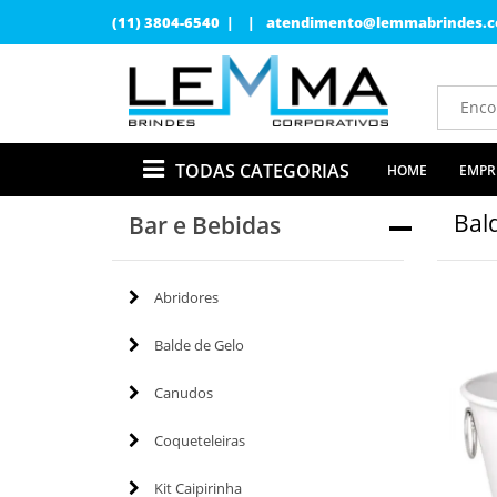
(11) 3804-6540 | |
atendimento@lemmabrindes.c
TODAS CATEGORIAS
HOME
EMPR
Bal
Bar e Bebidas
Abridores
Balde de Gelo
Canudos
Coqueteleiras
Kit Caipirinha