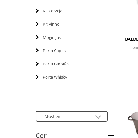
Kit Cerveja
Kit Vinho
Mogingas
BALDE
Bald
Porta Copos
Porta Garrafas
Porta Whisky
Cor