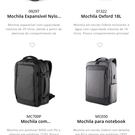
09297
01322
Mochila Expansível Nylon
Mochila Oxford 18L
29L
Mochila expansível com capacidade
Mochila em tecido Oxford resistente à
máxima de 29 litros, obtida a partir da
água com capacidade máxima de 18
abertura do compartimento de
litros. Possui compartimento principal
expansão....
com quatro...
MC700P
MC650
Mochila com
Mochila para notebook
Compartimento a Vácuo e
Expansor
Mochila em poliéster 900D com PU e
Mochila em tecido Oxford com detalhe
interior em poliéster 210D. Possui
em PU e interior em poliéster 190D,