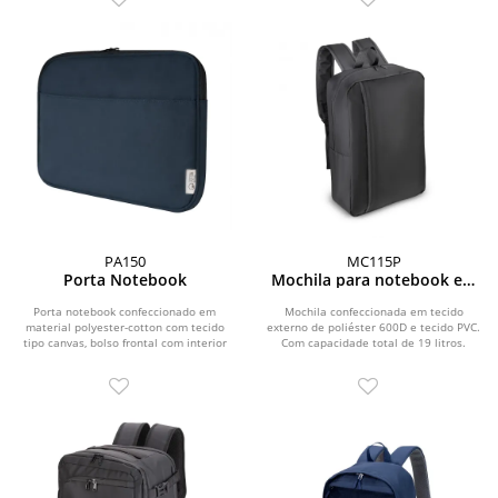
PA150
MC115P
Porta Notebook
Mochila para notebook em
Poliéster 600D
Porta notebook confeccionado em
Mochila confeccionada em tecido
material polyester-cotton com tecido
externo de poliéster 600D e tecido PVC.
tipo canvas, bolso frontal com interior
Com capacidade total de 19 litros.
acolchoado,...
Possui bolso...