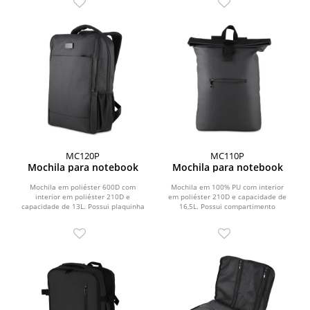
MC120P
MC110P
Mochila para notebook
Mochila para notebook
Mochila em poliéster 600D com
Mochila em 100% PU com interior
interior em poliéster 210D e
em poliéster 210D e capacidade de
capacidade de 13L. Possui plaquinha
16,5L. Possui compartimento
metálica magnética...
principal com zíper e alça...