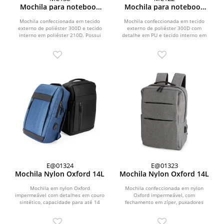
Mochila para notebook
Mochila para notebook
em Poliéster 300D
em Poliéster 300D
Mochila confeccionada em tecido
Mochila confeccionada em tecido
externo de poliéster 300D e tecido
externo de poliéster 300D com
interno em poliéster 210D. Possui
detalhe em PU e tecido interno em
fechamento em cadeado...
poliéster 210D, com...
E@01324
E@01323
Mochila Nylon Oxford 14L
Mochila Nylon Oxford 14L
Mochila em nylon Oxford
Mochila confeccionada em nylon
impermeável com detalhes em couro
Oxford impermeável, com
sintético, capacidade para até 14
fechamento em zíper, puxadores
litros, fechamento em zíper...
com detalhes em nylon e plástico
e...