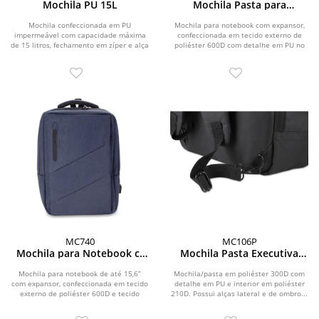
Mochila PU 15L
Mochila Pasta para
notebook c/ Expansor
Mochila confeccionada em PU
Mochila para notebook com expansor,
impermeável com capacidade máxima
confeccionada em tecido externo de
de 15 litros, fechamento em zíper e alça
poliéster 600D com detalhe em PU no
de fechamento em...
zíper e tecido...
MC740
MC106P
Mochila para Notebook c/
Mochila Pasta Executiva
Expansor
para notebook
Mochila para notebook de até 15,6”
Mochila/pasta em poliéster 300D com
com expansor, confeccionada em tecido
detalhe em PU e interior em poliéster
externo de poliéster 600D e tecido
210D. Possui alças lateral e de ombro...
interno de...