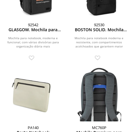
92542
92530
GLASGOW. Mochila para
BOSTON SOLID. Mochila
notebook (17 3 ) em
para notebook (17 ) em
poliéster reciclado de alta
nylon 150D com 2
Mochila para notebook, moderna e
Mochila para notebook moderna e
funcional, com várias divisórias para
densidade 600D (20L)
resistente, com compartimentos
compartimentos
organização diária mais
acolchoados que garantem maior
acolchoados
eficiente.Material...
proteção para os seus...
PA140
MC760P