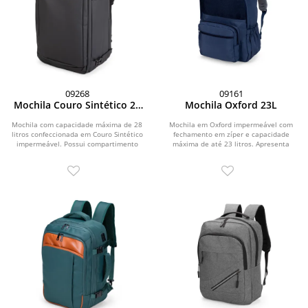
09268
09161
Mochila Couro Sintético 28
Mochila Oxford 23L
Litros
Mochila com capacidade máxima de 28
Mochila em Oxford impermeável com
litros confeccionada em Couro Sintético
fechamento em zíper e capacidade
impermeável. Possui compartimento
máxima de até 23 litros. Apresenta
principal...
divisória interna...