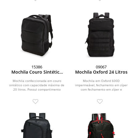
15386
09067
Mochila Couro Sintético
Mochila Oxford 24 Litros
20L
Mochila confeccionada em couro
Mochila em Oxford 600D
sintético com capacidade máxima de
impermeável, fechamento em zíper
20 litros. Possui compartimento
com fechamento em zíper e
principal com divisória...
puxadores em cordão de nylon, e...