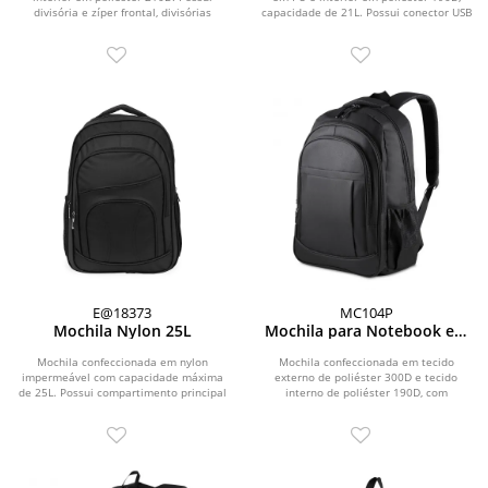
divisória e zíper frontal, divisórias
capacidade de 21L. Possui conector USB
internas,...
lateral,...
E@18373
MC104P
Mochila Nylon 25L
Mochila para Notebook em
Poliéster 300D
Mochila confeccionada em nylon
Mochila confeccionada em tecido
impermeável com capacidade máxima
externo de poliéster 300D e tecido
de 25L. Possui compartimento principal
interno de poliéster 190D, com
com divisória...
capacidade total de 23...