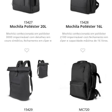
15427
15428
Mochila Poliéster 20L
Mochila Poliéster 16L
Mochila confeccionada em poliéster
Mochila confeccionada em poliéster
300D impermeável com detalhes em
210D impermeável com fechamento em
couro sintético, fechamento em zíper e
zíper e capacidade máxima de 16 litros.
capacidade...
Possui...
15429
MC720