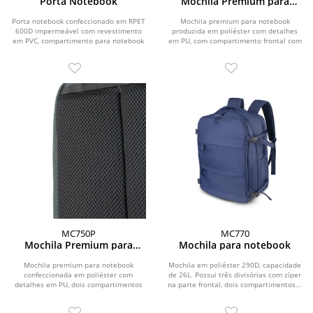
Porta Notebook
Mochila Premium para
notebook
Porta notebook confeccionado em RPET
Mochila premium para notebook
600D impermeável com revestimento
produzida em poliéster com detalhes
em PVC, compartimento para notebook
em PU, com compartimento frontal com
de até 14” e...
zíper e plaquinha...
MC750P
MC770
Mochila Premium para
Mochila para notebook
notebook
Mochila premium para notebook
Mochila em poliéster 290D, capacidade
confeccionada em poliéster com
de 26L. Possui três divisórias com zíper
detalhes em PU, dois compartimentos
na parte frontal, dois compartimentos...
frontais com zíper e...