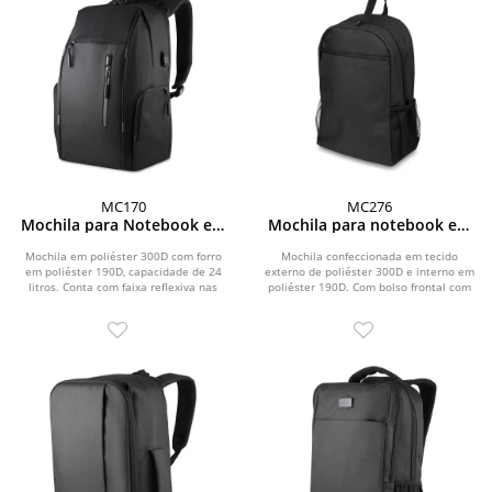
MC170
MC276
Mochila para Notebook em
Mochila para notebook em
Poliéster 300D
Poliéster 300D
Mochila em poliéster 300D com forro
Mochila confeccionada em tecido
em poliéster 190D, capacidade de 24
externo de poliéster 300D e interno em
litros. Conta com faixa reflexiva nas
poliéster 190D. Com bolso frontal com
alças de...
zíper, dois...