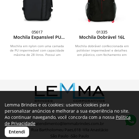
05617
01335
Mochila Expansível PU
Mochila Dobrável 16L
28L
Mochila em nylon com uma camada
Mochila dobrável confeccionada em
de PU impermeável com capacidade
poliéster impermeável e detalhes
máxima de 28 litros. Possui um
em plástico, com fechamento em
compartimento interno a...
zíper e capacidade...
Lemma Brindes e os cookies: usamos cookies para
personalizar anúncios e melhorar a sua experiência no site.
Ao continuar navegando, você concorda com a nossa
Política
(11) 3804-6540
de Privacidade
atendimento@lemmabrindes.com.br
Rua Bartholomeu Paes,618 -Vila Anastácio
Entendi
São Paulo -São Paulo