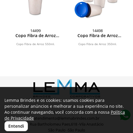
14499
14498
Copo Fibra de Arroz
Copo Fibra de Arroz
550ml
350ml
Copo Fibra de Arroz 550ml.
Copo Fibra de Arroz 350ml.
Lemma Brindes e os cookies: usamos cookies para
personalizar anúncios e melhorar a sua experiência no site.
Ao continuar navegando, você concorda com a nossa
Política
(11) 3804-6540
de Privacidade
atendimento@lemmabrindes.com.br
Rua Bartholomeu Paes,618 -Vila Anastácio
Entendi
São Paulo -São Paulo