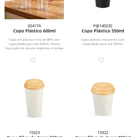
02417A
P@14023S
Copo Plástico 600ml
Copo Plástico 550ml
Copo em plástico livre de BPA com
Copo plástico resistente com
capacidade para até 600ml. Possui
capacidade para até 550ml.
marcação de volume impressa e tampa
rosqueável com...
15323
15322