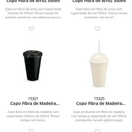
Copo Fibra de Arroz 550ml
Copo Fibra de Arroz 350ml
Copo em fibra de arroz com capacidade
Copo feito em fibra de arroz com
máxima de 550ml. Possui tampa de
capacidade de até 350ml. Possui tampa
pressão protetora com abertura para o
protetora com bocal.
bocal feita...
15321
15325
Copo Fibra de Madeira
Copo Fibra de Madeira
450ml
450ml
Copo feito em fibra de madeira com
Copo produzido em fibra de madeira
capacidade máxima de 450ml. Possui
com tampa e capacidade de até 450ml.
tampa com bocal.
Acompanha canudo plástico para
encaixe na tampa.