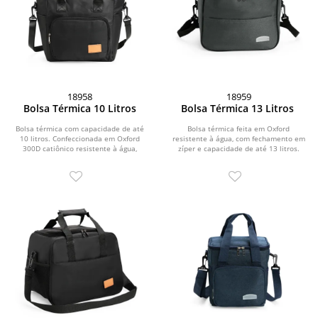
18958
18959
Bolsa Térmica 10 Litros
Bolsa Térmica 13 Litros
Bolsa térmica com capacidade de até
Bolsa térmica feita em Oxford
10 litros. Confeccionada em Oxford
resistente à água, com fechamento em
300D catiônico resistente à água,
zíper e capacidade de até 13 litros.
possui...
Possui...