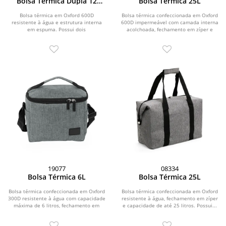
Bolsa Térmica Dupla 12
Bolsa Térmica 25L
Litros
Bolsa térmica em Oxford 600D
Bolsa térmica confeccionada em Oxford
resistente à água e estrutura interna
600D impermeável com camada interna
em espuma. Possui dois
acolchoada, fechamento em zíper e
compartimentos térmicos com...
capacidade...
19077
08334
Bolsa Térmica 6L
Bolsa Térmica 25L
Bolsa térmica confeccionada em Oxford
Bolsa térmica confeccionada em Oxford
300D resistente à água com capacidade
resistente à água, fechamento em zíper
máxima de 6 litros, fechamento em
e capacidade de até 25 litros. Possui...
zíper e...