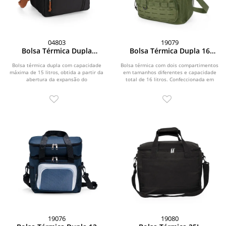
04803
19079
Bolsa Térmica Dupla
Bolsa Térmica Dupla 16
Expansível 15L
Litros
Bolsa térmica dupla com capacidade
Bolsa térmica com dois compartimentos
máxima de 15 litros, obtida a partir da
em tamanhos diferentes e capacidade
abertura da expansão do
total de 16 litros. Confeccionada em
compartimento...
tecido...
19076
19080