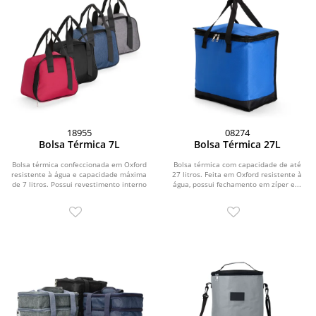
18955
08274
Bolsa Térmica 7L
Bolsa Térmica 27L
Bolsa térmica confeccionada em Oxford
Bolsa térmica com capacidade de até
resistente à água e capacidade máxima
27 litros. Feita em Oxford resistente à
de 7 litros. Possui revestimento interno
água, possui fechamento em zíper e...
em...