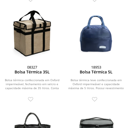
08327
18953
Bolsa Térmica 35L
Bolsa Térmica 5L
Bolsa térmica confeccionada em Oxford
Bolsa térmica leve confeccionada em
impermeável, fechamento em velcro e
Oxford impermeável e capacidade
capacidade máxima de 35 litros. Conta
máxima de 5 litros. Possui revestimento
com...
interno em...