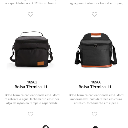
e capacidade de até 12 litros. Possui...
água, possui abertura frontal em zíper,
além de...
18963
18966
Bolsa Térmica 11L
Bolsa Térmica 11L
Bolsa térmica confeccionada em Oxford
Bolsa térmica confeccionada em Oxford
resistente à água, fechamento em zíper,
impermeável, com detalhes em couro
alça de nylon na tampa e capacidade
sintético, fechamento em zíper e
de...
capacidade de...