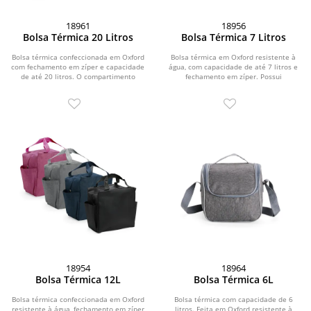
18961
18956
Bolsa Térmica 20 Litros
Bolsa Térmica 7 Litros
Bolsa térmica confeccionada em Oxford
Bolsa térmica em Oxford resistente à
com fechamento em zíper e capacidade
água, com capacidade de até 7 litros e
de até 20 litros. O compartimento
fechamento em zíper. Possui
interno...
revestimento...
18954
18964
Bolsa Térmica 12L
Bolsa Térmica 6L
Bolsa térmica confeccionada em Oxford
Bolsa térmica com capacidade de 6
resistente à água, fechamento em zíper
litros. Feita em Oxford resistente à