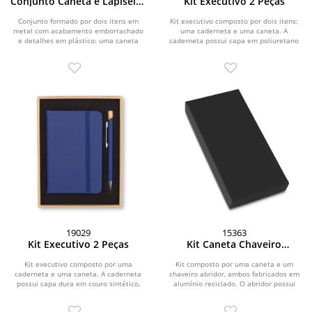
Conjunto Caneta e Lapiseira
Kit Executivo 2 Peças
Metal
Conjunto formado por dois itens em
Kit executivo composto por dois itens:
metal com acabamento emborrachado
uma caderneta e uma caneta. A
e detalhes em plástico: uma caneta
caderneta possui capa em poliuretano
com acionamento por...
(PU), aba com...
19029
15363
Kit Executivo 2 Peças
Kit Caneta Chaveiro
Alumínio
Kit executivo composto por uma
Kit composto por uma caneta e um
caderneta e uma caneta. A caderneta
chaveiro abridor, ambos fabricados em
possui capa dura em couro sintético,
alumínio reciclado. O abridor possui
marca-páginas em...
formato de pé...