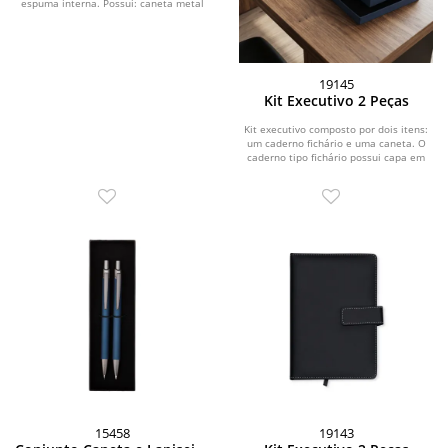
espuma interna. Possui: caneta metal
brilhante com...
19145
Kit Executivo 2 Peças
Kit executivo composto por dois itens:
um caderno fichário e uma caneta. O
caderno tipo fichário possui capa em
couro...
15458
19143