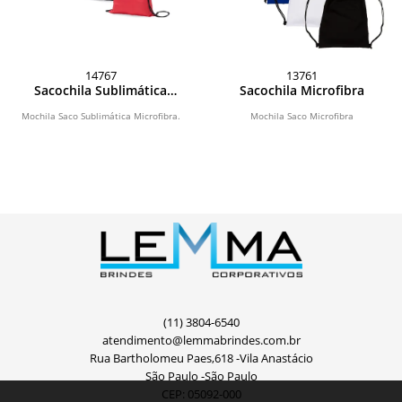
14767
13761
Sacochila Sublimática
Sacochila Microfibra
Microfibra
Mochila Saco Sublimática Microfibra.
Mochila Saco Microfibra
(11) 3804-6540
atendimento@lemmabrindes.com.br
Rua Bartholomeu Paes,618 -Vila Anastácio
São Paulo -São Paulo
CEP: 05092-000