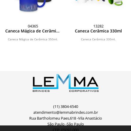
04365
13282
Caneca Mágica de Cerâmica
Caneca Cerâmica 330ml
350ml
Caneca Mágica de Cerâmica 350ml.
Caneca Cerâmica 330ml.
(11) 3804-6540
atendimento@lemmabrindes.com.br
Rua Bartholomeu Paes,618 -Vila Anastácio
São Paulo -São Paulo
CEP: 05092-000