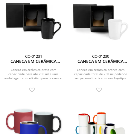
CO-01231
CO-01230
CANECA EM CERÂMICA
CANECA EM CERÂMICA
PRETA - 230ML
230ML - BRANCA
Caneca em cerâmica preta com
Caneca em cerâmica branca com
capacidade para até 230 ml e uma
capacidade total de 230 ml podendo
embalagem com elástico para presente.
ser personalizada com seu logotipo.