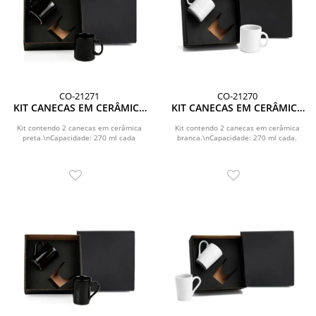
CO-21271
CO-21270
KIT CANECAS EM CERÂMICA
KIT CANECAS EM CERÂMICA
PRETA - 270ML
BRANCA - 270ML
Kit contendo 2 canecas em cerâmica
Kit contendo 2 canecas em cerâmica
preta.\nCapacidade: 270 ml cada
branca.\nCapacidade: 270 ml cada.