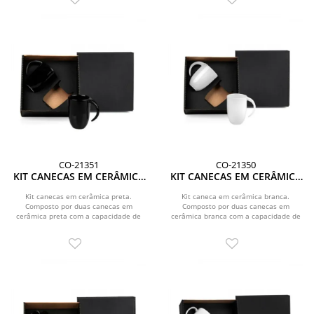
CO-21351
CO-21350
KIT CANECAS EM CERÂMICA
KIT CANECAS EM CERÂMICA
PRETA - 350ML
BRANCA - 350ML
Kit canecas em cerâmica preta.
Kit caneca em cerâmica branca.
Composto por duas canecas em
Composto por duas canecas em
cerâmica preta com a capacidade de
cerâmica branca com a capacidade de
350 ml.
350 ml.