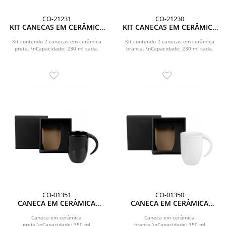
CO-21231
CO-21230
KIT CANECAS EM CERÂMICA
KIT CANECAS EM CERÂMICA
PRETA - 230ML
BRANCA - 230ML
Kit contendo 2 canecas em cerâmica
Kit contendo 2 canecas em cerâmica
preta. \nCapacidade: 230 ml cada.
branca. \nCapacidade: 230 ml cada.
CO-01351
CO-01350
CANECA EM CERÂMICA
CANECA EM CERÂMICA
PRETA - 350ML
BRANCA - 350ML
Caneca em cerâmica
Caneca em cerâmica
preta.\nCapacidade: 350 ml
branca.\nCapacidade: 350 ml