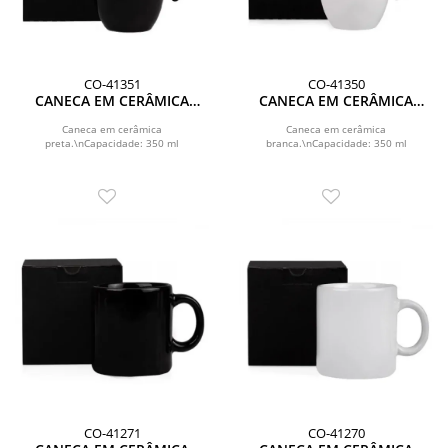
CO-41351
CO-41350
CANECA EM CERÂMICA
CANECA EM CERÂMICA
PRETA - 350ML
BRANCA - 350ML
Caneca em cerâmica
Caneca em cerâmica
preta.\nCapacidade: 350 ml
branca.\nCapacidade: 350 ml
CO-41271
CO-41270