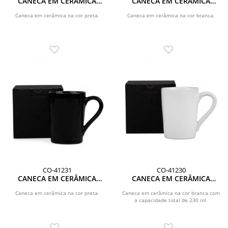
CANECA EM CERÂMICA
CANECA EM CERÂMICA
PRETA - 270ML
BRANCA 270 ML COM CAIXA
Caneca em cerâmica na cor preta.
Caneca em cerâmica na cor branca.
CO-41231
CO-41230
CANECA EM CERÂMICA
CANECA EM CERÂMICA
PRETA - 230ML - COM CAIXA
BRANCA - 230 ML
Caneca em cerâmica na cor preta.
Caneca em cerâmica na cor branca com
a capacidade total de 230 ml.