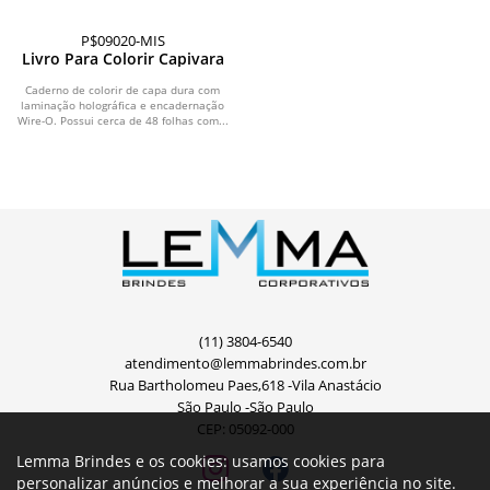
P$09020-MIS
Livro Para Colorir Capivara
Caderno de colorir de capa dura com
laminação holográfica e encadernação
Wire-O. Possui cerca de 48 folhas com...
(11) 3804-6540
atendimento@lemmabrindes.com.br
Rua Bartholomeu Paes,618 -Vila Anastácio
São Paulo -São Paulo
CEP: 05092-000
Lemma Brindes e os cookies: usamos cookies para
personalizar anúncios e melhorar a sua experiência no site.