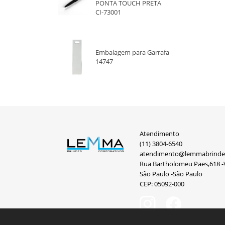
PONTA TOUCH PRETA
CI-73001
Embalagem para Garrafa
14747
Atendimento
(11) 3804-6540
atendimento@lemmabrinde
Rua Bartholomeu Paes,618 -V
São Paulo -São Paulo
CEP: 05092-000