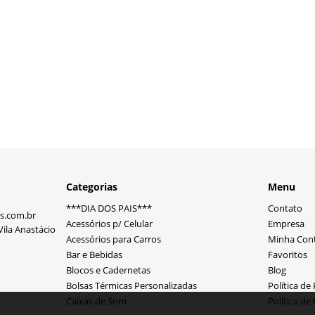
Categorias
Menu
***DIA DOS PAIS***
Contato
s.com.br
Acessórios p/ Celular
Empresa
ila Anastácio
Acessórios para Carros
Minha Con
Bar e Bebidas
Favoritos
Blocos e Cadernetas
Blog
Bolsas Térmicas Personalizadas
Política de
Caixas de Som
Política de