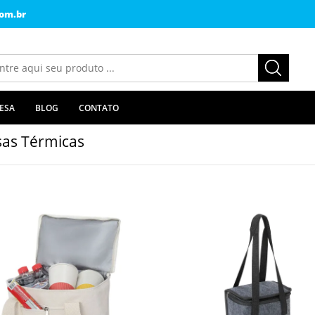
om.br
ESA
BLOG
CONTATO
sas Térmicas