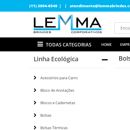
(11) 3804-6540 | |
atendimento@lemmabrindes.c
TODAS CATEGORIAS
HOME
EMPR
Bol
Linha Ecológica
Acessórios para Carro
Bloco de Anotações
Blocos e Cadernetas
Bolsas
Bolsas Térmicas