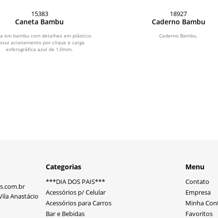
15383
18927
Caneta Bambu
Caderno Bambu
a em bambu com detalhes em plástico.
Caderno Bambu.
ssui acionamento por clique e carga
esferográfica azul de 1,0mm.
Categorias
Menu
***DIA DOS PAIS***
Contato
s.com.br
Acessórios p/ Celular
Empresa
ila Anastácio
Acessórios para Carros
Minha Con
Bar e Bebidas
Favoritos