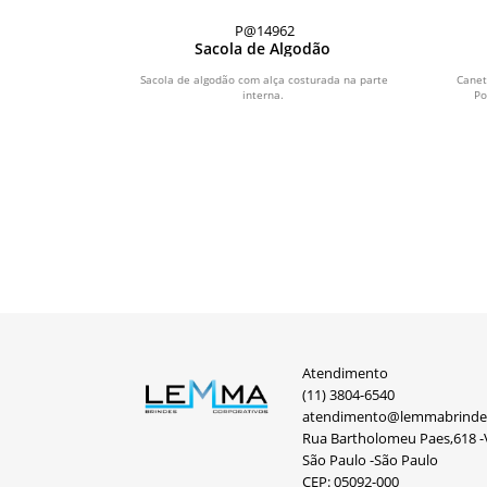
P@14962
ET
Sacola de Algodão
om Pauta.
Sacola de algodão com alça costurada na parte
Canet
interna.
Po
Atendimento
(11) 3804-6540
atendimento@lemmabrinde
Rua Bartholomeu Paes,618 -V
São Paulo -São Paulo
CEP: 05092-000