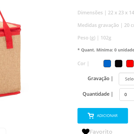
Dimensões |
22 x 23 x 1
Medidas gravação |
20 c
Peso (g) |
102g
* Quant. Mínima: 0 unidad
Cor |
Gravação |
Quantidade |
ADICIONAR
Favorito