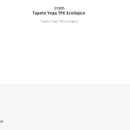
01895
Tapete Yoga TPE Ecológico
Tag Iden
Tapete Yoga TPE Ecológico.
Tag Id
ta