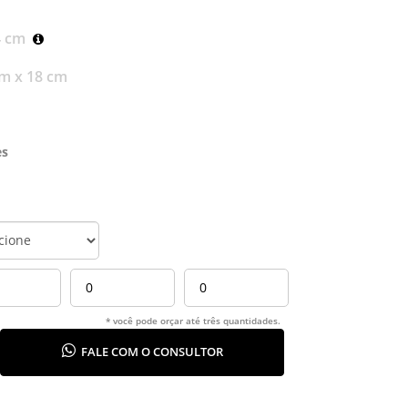
4 cm
m x 18 cm
es
* você pode orçar até três quantidades.
FALE COM O CONSULTOR