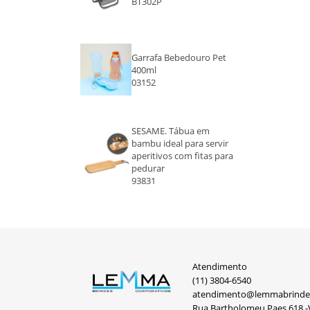
BT302P
Garrafa Bebedouro Pet
400ml
03152
SESAME. Tábua em
bambu ideal para servir
aperitivos com fitas para
pedurar
93831
Atendimento
(11) 3804-6540
atendimento@lemmabrinde
Rua Bartholomeu Paes,618 -V