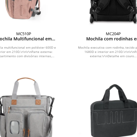
MC510P
MC204P
ochila Multifuncional em
Mochila com rodinhas 
Poliéster 600D
Poliéster 1680D
la multifuncional em poliéster 600D e
Mochila executiva com rodinha, tecido p
erior em 210D.\r\n\r\nParte externa:
1680D e interior em 210D.\r\n\r\nP
artimento com divisórias internas,...
externa:\r\nDetalhe em couro...