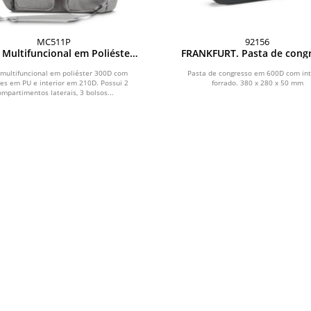
MC511P
92156
 Multifuncional em Poliéster
FRANKFURT. Pasta de cong
300D
em 600D com interior for
 multifuncional em poliéster 300D com
Pasta de congresso em 600D com int
es em PU e interior em 210D. Possui 2
forrado. 380 x 280 x 50 mm
ompartimentos laterais, 3 bolsos...