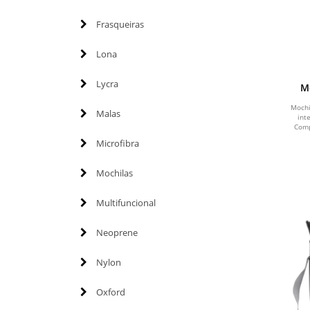
Frasqueiras
Lona
Lycra
M
Mochi
Malas
int
Comp
Microfibra
Mochilas
Multifuncional
Neoprene
Nylon
Oxford