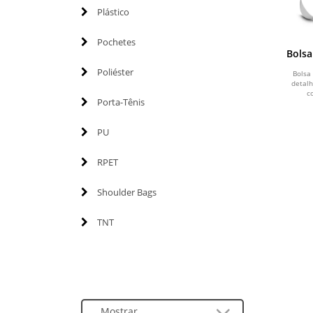
Plástico
Pochetes
Bolsa
Poliéster
Bolsa
detalh
c
Porta-Tênis
PU
RPET
Shoulder Bags
TNT