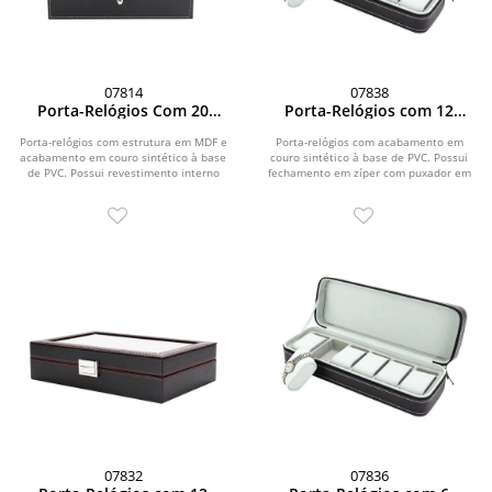
07814
07838
Porta-Relógios Com 20
Porta-Relógios com 12
Divisórias
Divisórias
Porta-relógios com estrutura em MDF e
Porta-relógios com acabamento em
acabamento em couro sintético à base
couro sintético à base de PVC. Possui
de PVC. Possui revestimento interno
fechamento em zíper com puxador em
aveludado...
couro...
07832
07836