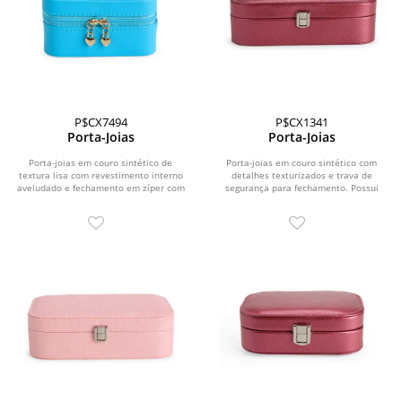
P$CX7494
P$CX1341
Porta-Joias
Porta-Joias
Porta-joias em couro sintético de
Porta-joias em couro sintético com
textura lisa com revestimento interno
detalhes texturizados e trava de
aveludado e fechamento em zíper com
segurança para fechamento. Possui
puxadores no...
revestimento interno...