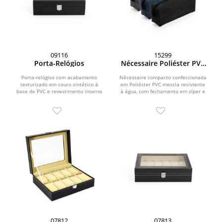
09116
15299
Porta-Relógios
Nécessaire Poliéster PVC
Mescla
Porta-relógios com acabamento
Nécessaire compacto confeccionada
texturizado em couro sintético à
em Poliéster PVC mescla resistente
base de PVC e revestimento interno
à água, com fechamento em zíper e
em tecido aveludado....
alça pequena...
07812
07813