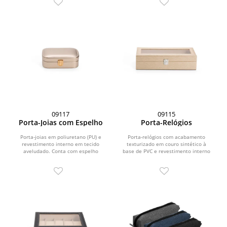
09117
09115
Porta-Joias com Espelho
Porta-Relógios
Porta-joias em poliuretano (PU) e
Porta-relógios com acabamento
revestimento interno em tecido
texturizado em couro sintético à
aveludado. Conta com espelho
base de PVC e revestimento interno
interno, duas divisórias,...
em tecido aveludado....