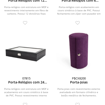
Porta-Relógios com 12
Porta-Relógios com 6
Divisórias
Divisórias
Porta-relógios com estrutura em MDF e
Porta-relógios com acabamento em
revestimento inteiramente em fibra de
couro sintético à base de PVC. Possui
carbono. Possui 12 divisórias fixas
fechamento em zíper com puxador em
com...
couro...
07815
P$CX8200
Porta-Relógios com 24
Porta-Joias
Divisórias
Porta-relógios com estrutura em MDF e
Porta-joias com revestimento externo
acabamento em couro sintético à base
aveludado em formato cilíndrico e
de PVC. Possui revestimento interno
botão metálico de fechamento.
aveludada...
Apresenta três...