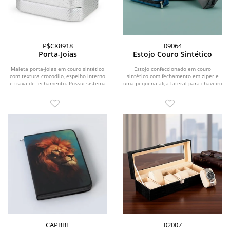
P$CX8918
09064
Porta-Joias
Estojo Couro Sintético
Maleta porta-joias em couro sintético
Estojo confeccionado em couro
com textura crocodilo, espelho interno
sintético com fechamento em zíper e
e trava de fechamento. Possui sistema
uma pequena alça lateral para chaveiro
de...
ou gancho.
CAPBBL
02007