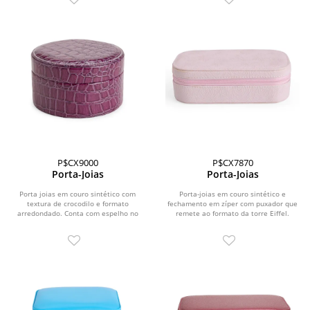
P$CX9000
P$CX7870
Porta-Joias
Porta-Joias
Porta joias em couro sintético com
Porta-joias em couro sintético e
textura de crocodilo e formato
fechamento em zíper com puxador que
arredondado. Conta com espelho no
remete ao formato da torre Eiffel.
interior da tampa,...
Possui...