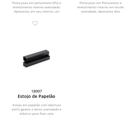
Porta-joias em poliuretano (PU) e
Porta-joias em Poliuretano e
revestimento interno aveludado.
revestimento interno em tecido
Apresenta, em seu interior, um
aveludado. Apresenta dois
espelho fixo e mais seis...
compartimentos principais com...
18997
Estojo de Papelão
Estojo em papelão com abertura
estilo gaveta e berço aveludado e
elástico para fixar uma
caneta.\r\n\r\nOBS.:NÃO...