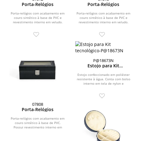
Porta-Relógios
Porta-Relógios
Porta-relógios com acabamento em
Porta-relógios com acabamento em
couro sintético à base de PVC e
couro sintético à base de PVC e
revestimento interno em veludo.
revestimento interno em veludo.
Conta com 10...
Conta com 12...
P@18673N
Estojo para Kit
tecnológico
Estojo confeccionado em poliéster
resistente à água. Conta com bolso
interno em tela de nylon e
fechamento em zíper e...
07808
Porta-Relógios
Porta-relógios com acabamento em
couro sintético à base de PVC.
Possui revestimento interno em
veludo e quatro...