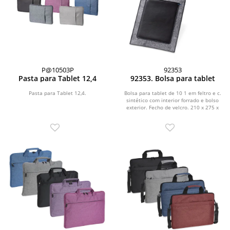
P@10503P
92353
Pasta para Tablet 12,4
92353. Bolsa para tablet
Pasta para Tablet 12,4.
Bolsa para tablet de 10 1 em feltro e c.
sintético com interior forrado e bolso
exterior. Fecho de velcro. 210 x 275 x
7...