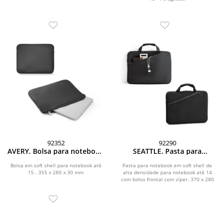
92352
92290
AVERY. Bolsa para notebook
SEATTLE. Pasta para
(15 ) em soft shell
notebook (14 ) em soft shell
de alta densidade
Bolsa em soft shell para notebook até
Pasta para notebook em soft shell de
15 . 355 x 280 x 30 mm
alta densidade para notebook até 14
com bolso frontal com zíper. 370 x 280
x 30 mm