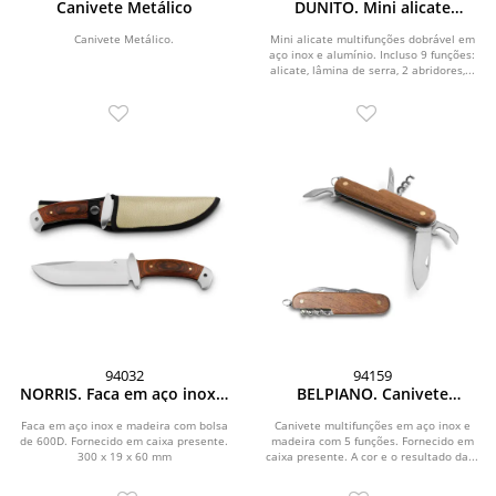
Canivete Metálico
DUNITO. Mini alicate
multifunções com 9 funções
em aço inox e alumínio
Canivete Metálico.
Mini alicate multifunções dobrável em
aço inox e alumínio. Incluso 9 funções:
alicate, lâmina de serra, 2 abridores,...
94032
94159
NORRIS. Faca em aço inox e
BELPIANO. Canivete
madeira
multifunções com 5 funções
em aço inox e madeira
Faca em aço inox e madeira com bolsa
Canivete multifunções em aço inox e
de 600D. Fornecido em caixa presente.
madeira com 5 funções. Fornecido em
300 x 19 x 60 mm
caixa presente. A cor e o resultado da...