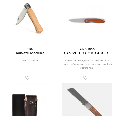
02487
CN-01656
Canivete Madeira
CANIVETE 3 COM CABO DE
MADEIRA
Canivete Madeira.
Canivete em aço inox com cabo em
madeira.\nConta com trava para melhor
segurança.