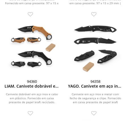
Fornecido em caixa presente. 97 x 15 x
em caixa presente. 97 x 15 x 29 mm |
29mm | Caixa: 110...
Caixa: 110 x...
94360
94358
LIAM. Canivete dobrável em
YAGO. Canivete em aço inox
aço inox e cabo em plástico
e metal com fecho de
segurança
Canivete dobrável em aço inox e cabo
Canivete em aço inox e metal com
em plástico. Fornecido em caixa
fecho de segurança e clipe. Fornecido
presente de papel kraft reciclado.
em caixa presente de papel kraft
Aberta: 230 x 40...
reciclado. 97 x 15...