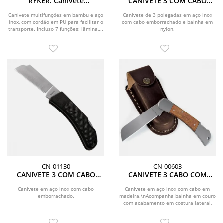
RYKER. Canivete
CANIVETE 3 COM CABO
multifunções com 7
EMBORRACHADO E BAINHA
funções, em bambu e aço
EM NYLON
Canivete multifunções em bambu e aço
Canivete de 3 polegadas em aço inox
inox, com cordão em PU para facilitar o
inox
com cabo emborrachado e bainha em
transporte. Incluso 7 funções: lâmina,...
nylon.
CN-01130
CN-00603
CANIVETE 3 COM CABO
CANIVETE 3 CABO COM
EMBORRACHADO
DETALHES EM MADEIRA E
BAINHA EM COURO
Canivete em aço inox com cabo
Canivete em aço inox com cabo em
emborrachado.
madeira.\nAcompanha bainha em couro
com acabamento em costura lateral,
aba traseira para...