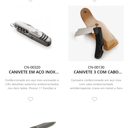
CN-00320
CN-00130
CANIVETE EM AÇO INOX
CANIVETE 3 COM CABO
COM 11 FUNÇÕES
EMBORRACHADO E BAINHA
EM COURO
Confeccionado em aço inox escovado e
Canivete confeccionado em aço inox
três detalhes externos emborrachados
com cabo emborrachado
nos dois lados. Possui 11 funções e
antiderrapante, trava em metal e furo
conta com...
no cabo para argola....