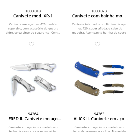
1000 018
1000 073
Canivete mod. XR-1
Canivete com bainha mod.
XR-5
Canivete em aço inox 420 modelo
Canivete fabricado com lâmina de aço
esportivo, com acessório de quebra
inox 420, super afiada, e cabo de
vidro, corta cinto de segurança. Com...
madeira. Acompanha bainha de couro
legítimo....
94364
94363
FRED II. Canivete em aço
ALICK II. Canivete em aço
inox e metal com fecho de
inox e metal com fecho de
segurança
segurança
Canivete em aço inox e metal com
Canivete em aço inox e metal com
fecho de segurança e mosquetão.
fecho de segurança e clipe. Fornecido