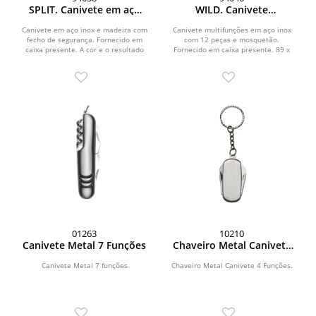
SPLIT. Canivete em aço
WILD. Canivete
inox e madeira com fecho
multifunções com 12
de segurança
peças em aço inox
Canivete em aço inox e madeira com
Canivete multifunções em aço inox
fecho de segurança. Fornecido em
com 12 peças e mosquetão.
caixa presente. A cor e o resultado
Fornecido em caixa presente. 89 x
da impressão nos...
16 x 32 mm | Caixa: 104 x...
01263
10210
Canivete Metal 7 Funções
Chaveiro Metal Canivete
4 Funções
Canivete Metal 7 funções
Chaveiro Metal Canivete 4 Funções.