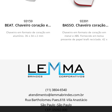
93159
93391
BEAT. Chaveiro coração em
BASSO. Chaveiro coração
alumínio
em metal e ABS
Chaveiro em formato de coração em
Chaveiro em formato de coração em
alumínio. 36 x 34 x 2 mm
metal e ABS. Fornecido em bolsa
presente de papel kraft reciclado. 42 x
34 x 4 mm
(11) 3804-6540
atendimento@lemmabrindes.com.br
Rua Bartholomeu Paes,618 -Vila Anastácio
São Paulo -São Paulo
CEP: 05092-000