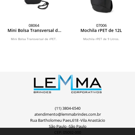
08064
07006
Mini Bolsa Transversal de
Mochila rPET de 12L
rPET 1L
Mini Bolsa Transversal de rPET.
Mochila rPET de 9 Litros.
(11) 3804-6540
atendimento@lemmabrindes.com.br
Rua Bartholomeu Paes,618 -Vila Anastácio
São Paulo -São Paulo
CEP: 05092-000