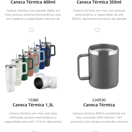
Caneca Térmica 400ml
Caneca Térmica 350ml
Caneca térmica com parede dupla em
Caneca térmica em inox com pintura
inox, pintura externa eletrostática, alça
eletrostática e capacidade de até
em madeira e capacidade máxima de
350ml. Apresenta estrutura de parede
400ml.
dupla,...
15380
CA9530
Caneca Térmica 1,3L
Caneca Térmica
Caneca térmica em inox com alça
Caneca térmica 400ml, produzida em
reforçada, pintura eletrostática e
inox reciclado (304 interno / 201
capacidade para até 1,3 litro. Apresenta
externo), com tampa em bambu, pintura
estrutura...
a pó.