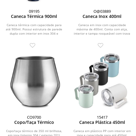
09195
O@03889
Caneca Térmica 900ml
Caneca Inox 400ml
Caneca térmica com capacidade para
Caneca em inox com capacidade
até 900ml. Possui estrutura de parede
máxima de 400ml. Conta com alça,
dupla com interior em inox 304 e
interior e tampa rosqueável com trava
exterior em inox...
de segurança em...
CO9700
15417
Copo/Taça Térmico
Caneca Plástica 450ml
Copo/taça térmico de 350 ml brilhosa,
Caneca em plástico PP com interior em
em inox (interno 304 / externo 201),
inox e capacidade para até 450ml.