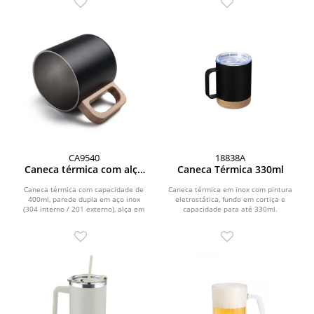
CA9540
18838A
Caneca térmica com alça
Caneca Térmica 330ml
em madeira
Caneca térmica com capacidade de
Caneca térmica em inox com pintura
400ml, parede dupla em aço inox
eletrostática, fundo em cortiça e
(304 interno / 201 externo), alça em
capacidade para até 330ml.
madeira.
Apresenta estrutura de...