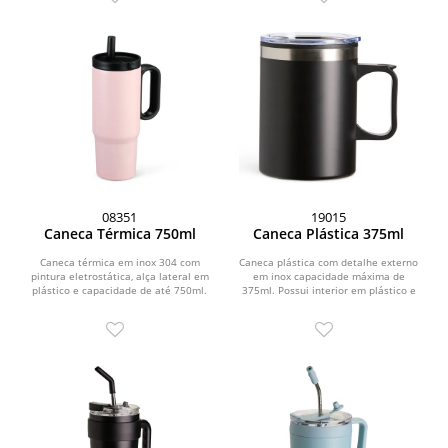
08351
19015
Caneca Térmica 750ml
Caneca Plástica 375ml
Caneca térmica em inox 304 com
Caneca plástica com detalhe externo
pintura eletrostática, alça lateral em
em inox capacidade máxima de
plástico e capacidade de até 750ml.
375ml. Possui interior em plástico e
Conta com...
base emborrachada...