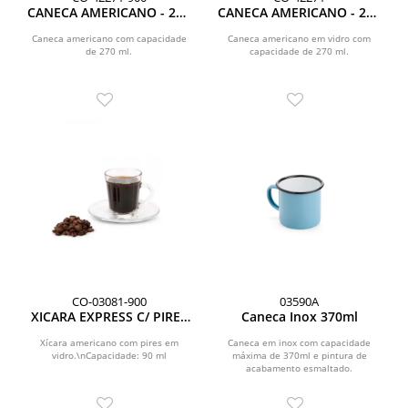
CANECA AMERICANO - 270
CANECA AMERICANO - 270
ML
ML
Caneca americano com capacidade
Caneca americano em vidro com
de 270 ml.
capacidade de 270 ml.
CO-03081-900
03590A
XICARA EXPRESS C/ PIRES
Caneca Inox 370ml
AMERICANO - 90 ML
Xícara americano com pires em
Caneca em inox com capacidade
vidro.\nCapacidade: 90 ml
máxima de 370ml e pintura de
acabamento esmaltado.