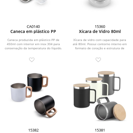
CA0140
15360
Caneca em plástico PP
Xícara de Vidro 80ml
Caneca produzida em plástico PP de
Xícara de vidro com capacidade para
450ml com interior em inox 304 para
até 80ml. Possui contorno interno em
conservação da temperatura do líquido.
formato de coração e estrutura de
Possui...
parede dupla...
15382
15381