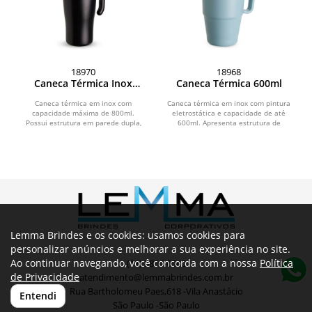
18970
18968
Caneca Térmica Inox
Caneca Térmica 600ml
800ml
Caneca térmica em inox com
Caneca térmica em inox com pintura
capacidade máxima de 800ml.
eletrostática e capacidade de até
Possui estrutura em parede dupla,
600ml. Apresenta estrutura de
alça ergonômica em plástico,...
parede dupla, base...
Lemma Brindes e os cookies: usamos cookies para
personalizar anúncios e melhorar a sua experiência no site.
Ao continuar navegando, você concorda com a nossa
Política
(11) 3804-6540
de Privacidade
atendimento@lemmabrindes.com.br
Rua Bartholomeu Paes,618 -Vila Anastácio
Entendi
São Paulo -São Paulo