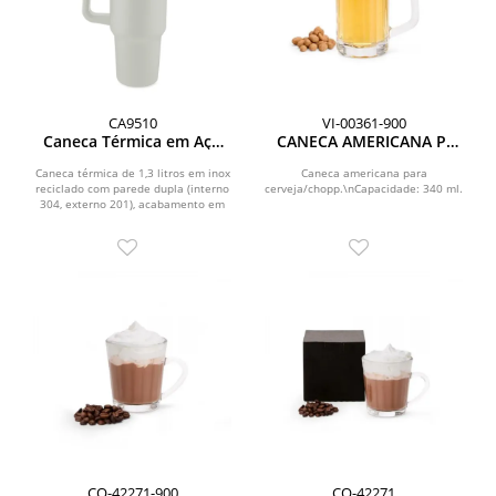
CA9510
VI-00361-900
Caneca Térmica em Aço
CANECA AMERICANA P/
Inox
CERVEJA/CHOPP - 340 ML
Caneca térmica de 1,3 litros em inox
Caneca americana para
reciclado com parede dupla (interno
cerveja/chopp.\nCapacidade: 340 ml.
304, externo 201), acabamento em
pintura a pó,...
CO-42271-900
CO-42271