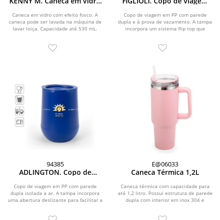
KENNY M. Caneca em vidro
FIGLIOLI. Copo de viagem
com efeito fosco (530 mL)
em PP com parede dupla e
à prova de vazamento
Caneca em vidro com efeito fosco. A
Copo de viagem em PP com parede
caneca pode ser lavada na máquina de
dupla e à prova de vazamento. A tampa
lavar loiça. Capacidade até 530 mL.
incorpora um sistema flip top que
Fornecida em...
permite manter...
94385
E@06033
ADLINGTON. Copo de
Caneca Térmica 1,2L
viagem em PP com parede
dupla isolada a ar
Copo de viagem em PP com parede
Caneca térmica com capacidade para
dupla isolada a ar. A tampa incorpora
até 1,2 litro. Possui estrutura de parede
uma abertura deslizante para facilitar a
dupla com interior em inox 304 e
sua...
exterior em...