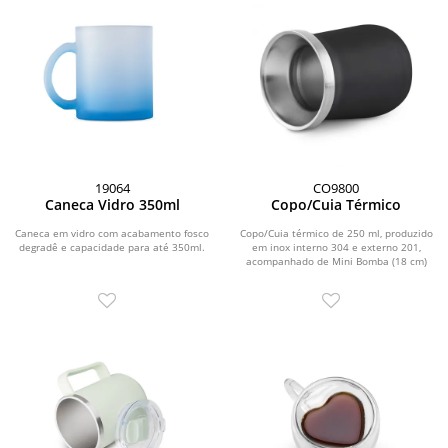
19064
CO9800
Caneca Vidro 350ml
Copo/Cuia Térmico
Caneca em vidro com acabamento fosco
Copo/Cuia térmico de 250 ml, produzido
degradê e capacidade para até 350ml.
em inox interno 304 e externo 201,
acompanhado de Mini Bomba (18 cm)
em inox.