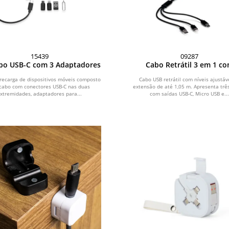
15439
09287
abo USB-C com 3 Adaptadores
Cabo Retrátil 3 em 1 c
Adaptador
 recarga de dispositivos móveis composto
Cabo USB retrátil com níveis ajustáv
cabo com conectores USB-C nas duas
extensão de até 1,05 m. Apresenta trê
xtremidades, adaptadores para...
com saídas USB-C, Micro USB e..