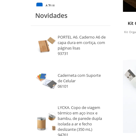
AZUL
Novidades
Kit
Kit Org
PORTEL A6. Caderno A6 de
capa dura em cortiça, com
páginas lisas
93731
Caderneta com Suporte
de Celular
06101
LYCKA. Copo de viagem
térmico em aço inox e
bambu, de parede dupla
isolada a ar e fecho
deslizante (350 mL)
94761