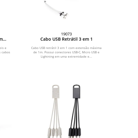
19073
om
Cabo USB Retrátil 3 em 1
eis e
Cabo USB retrátil 3 em 1 com extensão máxima
s cabos
de 1m. Possui conectores USB-C, Micro USB e
.
Lightning em uma extremidade e...