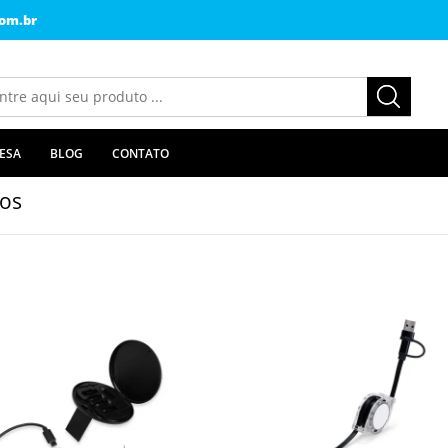
om.br
ESA
BLOG
CONTATO
os