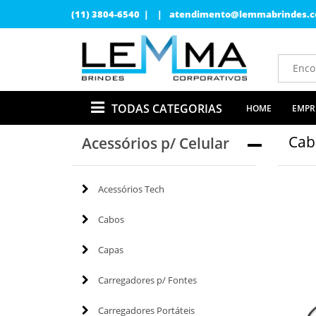
(11) 3804-6540 | |
atendimento@lemmabrindes.c
TODAS CATEGORIAS
HOME
EMPR
Cab
Acessórios p/ Celular
Acessórios Tech
Cabos
Capas
Carregadores p/ Fontes
Carregadores Portáteis