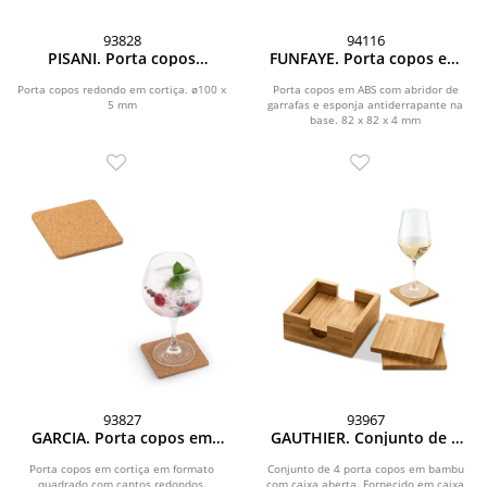
93828
94116
PISANI. Porta copos
FUNFAYE. Porta copos em
redondo em cortiça
ABS com abridor de
garrafas
Porta copos redondo em cortiça. ø100 x
Porta copos em ABS com abridor de
5 mm
garrafas e esponja antiderrapante na
base. 82 x 82 x 4 mm
93827
93967
GARCIA. Porta copos em
GAUTHIER. Conjunto de 4
cortiça
porta copos em bambu
Porta copos em cortiça em formato
Conjunto de 4 porta copos em bambu
quadrado com cantos redondos.
com caixa aberta. Fornecido em caixa