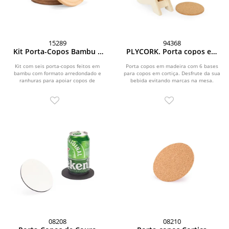
15289
94368
Kit Porta-Copos Bambu 6
PLYCORK. Porta copos em
Peças
madeira com 6 bases para
copos em cortiça
Kit com seis porta-copos feitos em
Porta copos em madeira com 6 bases
bambu com formato arredondado e
para copos em cortiça. Desfrute da sua
ranhuras para apoiar copos de
bebida evitando marcas na mesa.
tamanhos variados em...
Certificação EU...
08208
08210