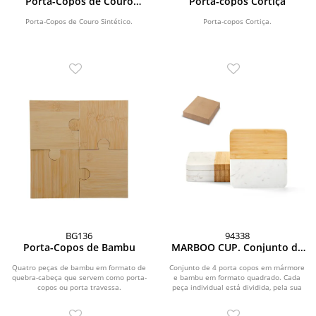
Porta-Copos de Couro
Porta-copos Cortiça
Sintético Absorvente
Porta-Copos de Couro Sintético.
Porta-copos Cortiça.
BG136
94338
Porta-Copos de Bambu
MARBOO CUP. Conjunto de
4 porta copos em mármore
e bambu em formato
Quatro peças de bambu em formato de
Conjunto de 4 porta copos em mármore
quebra-cabeça que servem como porta-
e bambu em formato quadrado. Cada
quadrado
copos ou porta travessa.
peça individual está dividida, pela sua
metade, em...