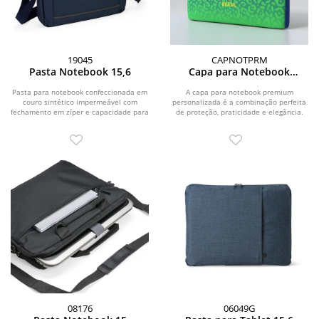
19045
CAPNOTPRM
Pasta Notebook 15,6
Capa para Notebook
Premium Personalizada
Pasta para notebook confeccionada em
A capa para notebook premium
couro sintético impermeável com
personalizada é a combinação perfeita
fechamento em zíper e capacidade para
de proteção, praticidade e elegância.
aparelhos de...
Ideal para...
08176
06049G