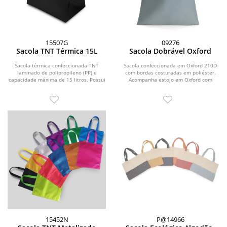
15507G
09276
Sacola TNT Térmica 15L
Sacola Dobrável Oxford
Sacola térmica confeccionada TNT
Sacola confeccionada em Oxford 210D
laminado de polipropileno (PP) e
com bordas costuradas em poliéster.
capacidade máxima de 15 litros. Possui
Acompanha estojo em Oxford com
revestimento...
fechamento por...
15452N
P@14966