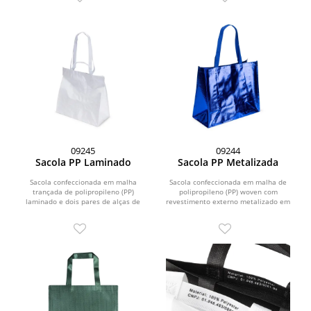
09245
09244
Sacola PP Laminado
Sacola PP Metalizada
Sacola confeccionada em malha
Sacola confeccionada em malha de
trançada de polipropileno (PP)
polipropileno (PP) woven com
laminado e dois pares de alças de
revestimento externo metalizado em
tamanhos diferentes em...
filme de alumínio e duas...