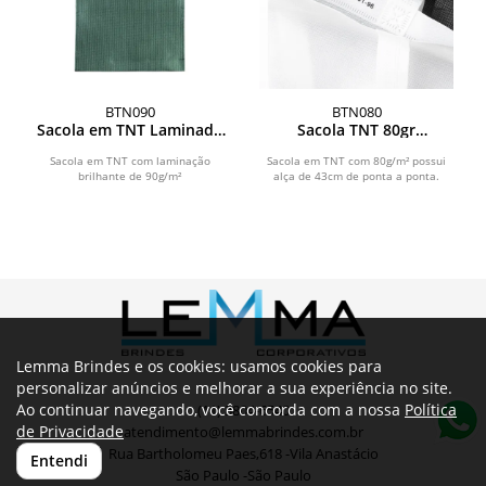
BTN090
BTN080
Sacola em TNT Laminado
Sacola TNT 80gr
90g/m² (34x35x8cm)
(41x37cm)
Sacola em TNT com laminação
Sacola em TNT com 80g/m² possui
brilhante de 90g/m²
alça de 43cm de ponta a ponta.
Lemma Brindes e os cookies: usamos cookies para
personalizar anúncios e melhorar a sua experiência no site.
Ao continuar navegando, você concorda com a nossa
Política
(11) 3804-6540
de Privacidade
atendimento@lemmabrindes.com.br
Rua Bartholomeu Paes,618 -Vila Anastácio
Entendi
São Paulo -São Paulo