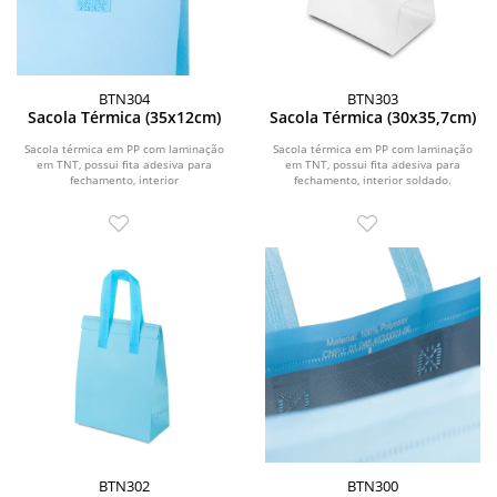
BTN304
BTN303
Sacola Térmica (35x12cm)
Sacola Térmica (30x35,7cm)
Sacola térmica em PP com laminação
Sacola térmica em PP com laminação
em TNT, possui fita adesiva para
em TNT, possui fita adesiva para
fechamento, interior
fechamento, interior soldado.
soldado.\r\n\r\n \r\n\r\n...
BTN302
BTN300