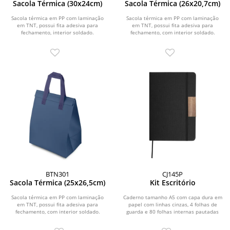
Sacola Térmica (30x24cm)
Sacola Térmica (26x20,7cm)
Sacola térmica em PP com laminação
Sacola térmica em PP com laminação
em TNT, possui fita adesiva para
em TNT, possui fita adesiva para
fechamento, interior soldado.
fechamento, com interior soldado.
BTN301
CJ145P
Sacola Térmica (25x26,5cm)
Kit Escritório
Sacola térmica em PP com laminação
Caderno tamanho A5 com capa dura em
em TNT, possui fita adesiva para
papel com linhas cinzas, 4 folhas de
fechamento, com interior soldado.
guarda e 80 folhas internas pautadas
em papel...