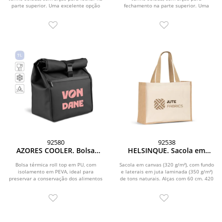
parte superior. Uma excelente opção
fechamento na parte superior. Uma
para...
excelente opção...
92580
92538
AZORES COOLER. Bolsa
HELSINQUE. Sacola em
térmica roll top em PU, com
canvas (320g/m²), com
isolamento em PEVA (7L)
fundo e laterais em juta
Bolsa térmica roll top em PU, com
Sacola em canvas (320 g/m²), com fundo
isolamento em PEVA, ideal para
laminada (350 g/m²) de tons
e laterais em juta laminada (350 g/m²)
preservar a conservação dos alimentos
de tons naturais. Alças com 60 cm. 420
naturais
por mais tempo....
x...