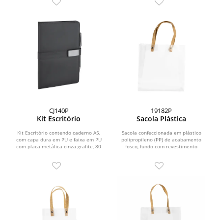
CJ140P
19182P
Kit Escritório
Sacola Plástica
Kit Escritório contendo caderno A5,
Sacola confeccionada em plástico
com capa dura em PU e faixa em PU
polipropileno (PP) de acabamento
com placa metálica cinza grafite, 80
fosco, fundo com revestimento
folhas internas...
interno em papelão e...