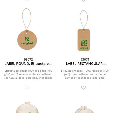
93672
93671
LABEL ROUND. Etiqueta em
LABEL RECTANGULAR.
papel 100% reciclado (700
Etiqueta em papel 100%
g/m²) com formato circular
reciclado (700 g/m²) com
Etiqueta em papel 100% reciclado (700
Etiqueta em papel 100% reciclado (700
g/m²) com formato circular e cordão em
g/m²) com cordão em cor natural e
formato retangular
cor natural. Ideal para pequenos textos
cantos arredondados. Ideal para
ou...
pequenos textos ou...