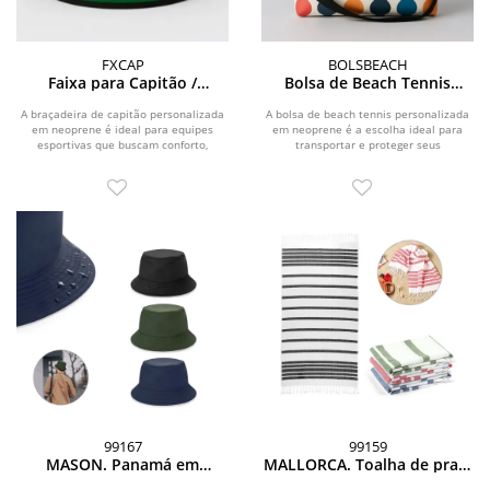
FXCAP
BOLSBEACH
Faixa para Capitão /
Bolsa de Beach Tennis
Identificação Personalizada
Personalizada
A braçadeira de capitão personalizada
A bolsa de beach tennis personalizada
em neoprene é ideal para equipes
em neoprene é a escolha ideal para
esportivas que buscam conforto,
transportar e proteger seus
resistência e...
equipamentos com...
99167
99159
MASON. Panamá em
MALLORCA. Toalha de praia
poliéster 100% reciclado
em algodão 70% reciclado e