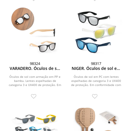
98324
98317
VARADERO. Óculos de sol
NIGER. Óculos de sol em
em PP e bambu
PC com lentes espelhadas
Óculos de sol com armação em PP e
Óculos de sol em PC com lentes
bambu. Lentes espelhadas de
espelhadas de categoria 3 e UV400
categoria 3 e UV400 de proteção. Em
de proteção. Em conformidade com
conformidade com as...
as normas EN ISO...