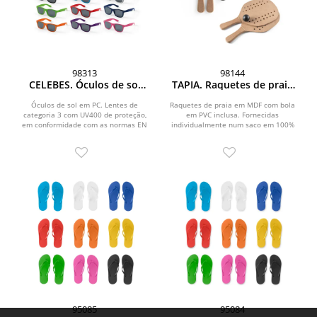
98313
98144
CELEBES. Óculos de sol
TAPIA. Raquetes de praia
em PC
em MDF
Óculos de sol em PC. Lentes de
Raquetes de praia em MDF com bola
categoria 3 com UV400 de proteção,
em PVC inclusa. Fornecidas
em conformidade com as normas EN
individualmente num saco em 100%
ISO 12312-1....
algodão. Raquetes: 355 x 190...
95085
95084