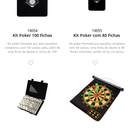
19054
19055
Kit Poker 100 Fichas
Kit Poker com 80 Fichas
Kit poker formado por dois baralhos
Kit poker formado por baralho completo
completos, com 54 cartas cada, além de
com 54 cartas, uma ficha de dealer e 80
uma ficha de dealer e cerca de 100
fichas coloridas, sendo 20 na cor preta
fichas...
e...