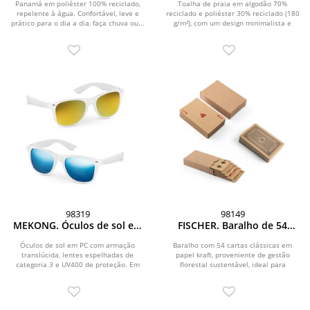
poliéster 30% reciclado (180
Panamá em poliéster 100% reciclado,
Toalha de praia em algodão 70%
repelente à água. Confortável, leve e
reciclado e poliéster 30% reciclado (180
g/m²)
prático para o dia a dia, faça chuva ou...
g/m²), com um design minimalista e
elegante para...
98319
98149
MEKONG. Óculos de sol em
FISCHER. Baralho de 54
PC com armação
cartas clássicas em papel
translúcida
kraft
Óculos de sol em PC com armação
Baralho com 54 cartas clássicas em
translúcida, lentes espelhadas de
papel kraft, proveniente de gestão
categoria 3 e UV400 de proteção. Em
florestal sustentável, ideal para
conformidade com...
compartilhar bons...