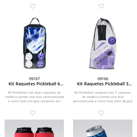
09167
09166
Kit Raquetes Pickleball 6
Kit Raquetes Pickleball 3
Peças
Peças
Kit Pickleball com duas raquetes de
Kit Pickleball composto por 2 raquetes
madeira (sendo uma face personalizada
de madeira (sendo uma face
e outra lisa) com grip composto em
personalizada e outra lisa), além de grip
fibras de...
composto em...