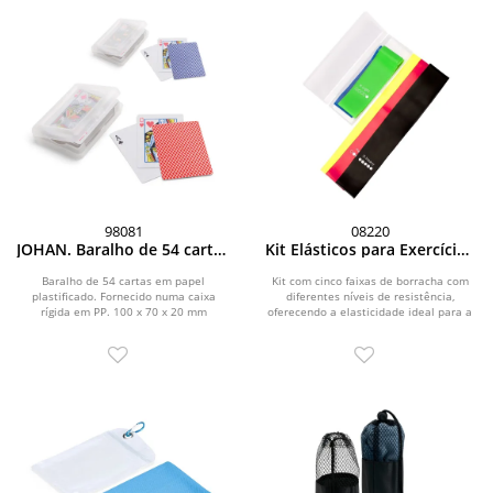
98081
08220
JOHAN. Baralho de 54 cartas
Kit Elásticos para Exercícios
em papel plastificado
com 5 peças
Baralho de 54 cartas em papel
Kit com cinco faixas de borracha com
plastificado. Fornecido numa caixa
diferentes níveis de resistência,
rígida em PP. 100 x 70 x 20 mm
oferecendo a elasticidade ideal para a
prática de...