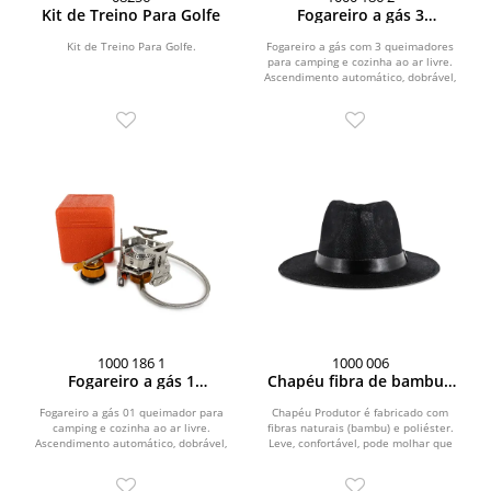
Kit de Treino Para Golfe
Fogareiro a gás 3
queimadores
Kit de Treino Para Golfe.
Fogareiro a gás com 3 queimadores
para camping e cozinha ao ar livre.
Ascendimento automático, dobrável,
com adpatador...
1000 186 1
1000 006
Fogareiro a gás 1
Chapéu fibra de bambu -
queimador
Chapéu Produtor - cor
preto
Fogareiro a gás 01 queimador para
Chapéu Produtor é fabricado com
camping e cozinha ao ar livre.
fibras naturais (bambu) e poliéster.
Ascendimento automático, dobrável,
Leve, confortável, pode molhar que
com adpatador para...
não deforma, se...