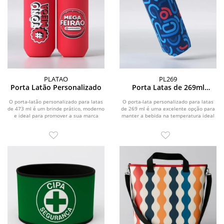
PLATAO
PL269
Porta Latão Personalizado
Porta Latas de 269ml
Personalizado
O porta-latão personalizado para latas
O porta-lata personalizado para latas
de 473 ml é um brinde prático, moderno
de 269 ml é uma excelente opção para
e ideal para promover a sua marca
manter a bebida na temperatura ideal
em...
enquanto...