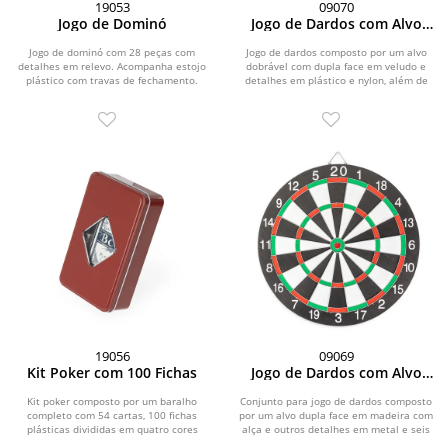
19053
09070
Jogo de Dominó
Jogo de Dardos com Alvo
Magnético
Jogo de dominó com 28 peças com
Jogo de dardos composto por um alvo
detalhes em relevo. Acompanha estojo
dobrável com dupla face em veludo e
plástico com travas de fechamento.
detalhes em plástico e nylon, além de
seis dardos...
19056
09069
Kit Poker com 100 Fichas
Jogo de Dardos com Alvo
Dupla Face
Kit poker composto por um baralho
Conjunto para jogo de dardos composto
completo com 54 cartas, 100 fichas
por um alvo dupla face em madeira com
plásticas divididas em quatro cores
alça e outros detalhes em metal e seis
diferentes, uma...
dardos...