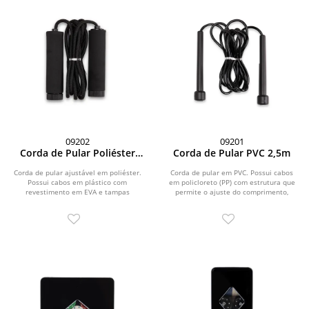
09202
09201
Corda de Pular Poliéster
Corda de Pular PVC 2,5m
2,8m
Corda de pular ajustável em poliéster.
Corda de pular em PVC. Possui cabos
Possui cabos em plástico com
em policloreto (PP) com estrutura que
revestimento em EVA e tampas
permite o ajuste do comprimento,
rosqueáveis para...
podendo atingir...