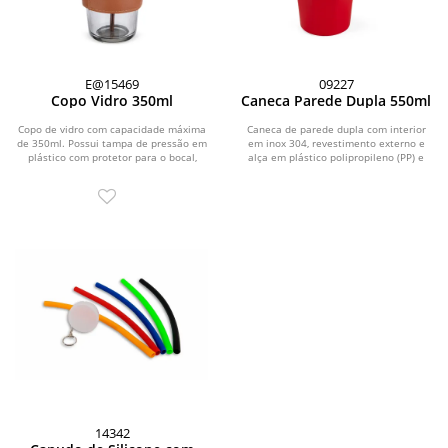
E@15469
09227
Copo Vidro 350ml
Caneca Parede Dupla 550ml
Copo de vidro com capacidade máxima
Caneca de parede dupla com interior
de 350ml. Possui tampa de pressão em
em inox 304, revestimento externo e
plástico com protetor para o bocal,
alça em plástico polipropileno (PP) e
além de...
capacidade...
14342